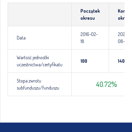
Początek
Koniec
okresu
okres
2016-02-
2026-
Data
18
08-04
Wartość jednostki
100
140.72
uczestnictwa/certyfikatu
Stopa zwrotu
40.72
%
subfunduszu/funduszu