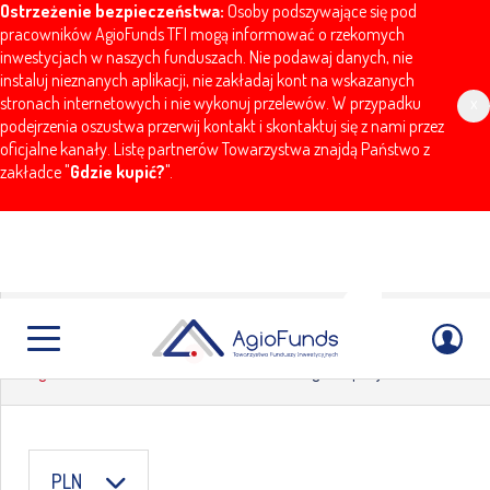
Ostrzeżenie bezpieczeństwa:
Osoby podszywające się pod
pracowników AgioFunds TFI mogą informować o rzekomych
inwestycjach w naszych funduszach. Nie podawaj danych, nie
instaluj nieznanych aplikacji, nie zakładaj kont na wskazanych
stronach internetowych i nie wykonuj przelewów. W przypadku
x
podejrzenia oszustwa przerwij kontakt i skontaktuj się z nami przez
oficjalne kanały. Listę partnerów Towarzystwa znajdą Państwo z
zakładce "
Gdzie kupić?
".
Strategia Depozytowa
AgioFunds
Notowania
Strategia Depozytowa
PLN