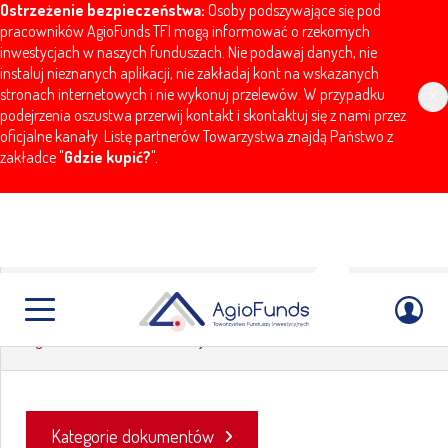
Ostrzeżenie bezpieczeństwa:
Osoby podszywające się pod
pracowników AgioFunds TFI mogą informować o rzekomych
inwestycjach w naszych funduszach. Nie podawaj danych, nie
instaluj nieznanych aplikacji, nie zakładaj kont na wskazanych
stronach internetowych i nie wykonuj przelewów. W przypadku
x
podejrzenia oszustwa przerwij kontakt i skontaktuj się z nami przez
oficjalne kanały. Listę partnerów Towarzystwa znajdą Państwo z
zakładce "
Gdzie kupić?
".
Dokumenty
AgioFunds
Dokumenty
Kategorie dokumentów