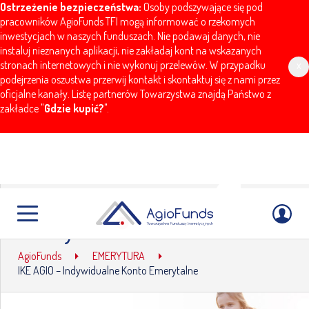
Ostrzeżenie bezpieczeństwa:
Osoby podszywające się pod
pracowników AgioFunds TFI mogą informować o rzekomych
inwestycjach w naszych funduszach. Nie podawaj danych, nie
instaluj nieznanych aplikacji, nie zakładaj kont na wskazanych
stronach internetowych i nie wykonuj przelewów. W przypadku
x
podejrzenia oszustwa przerwij kontakt i skontaktuj się z nami przez
oficjalne kanały. Listę partnerów Towarzystwa znajdą Państwo z
zakładce "
Gdzie kupić?
".
IKE AGIO – Indywidualne Konto
Emerytalne
AgioFunds
EMERYTURA
IKE AGIO – Indywidualne Konto Emerytalne