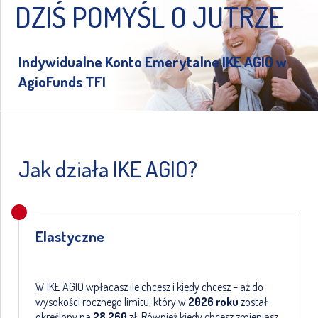
DZIŚ POMYŚL O JUTRZE
Indywidualne Konto Emerytalne IKE AGIO w
AgioFunds TFI
Jak działa IKE AGIO?
Elastyczne
W IKE AGIO wpłacasz ile chcesz i kiedy chcesz – aż do
wysokości rocznego limitu, który w
2026 roku
został
określony na
28 260
zł. Również kiedy chcesz zmieniasz