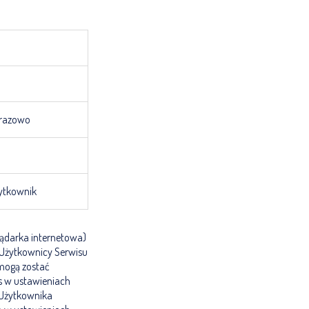
orazowo
żytkownik
lądarka internetowa)
Użytkownicy Serwisu
mogą zostać
s w ustawieniach
 Użytkownika