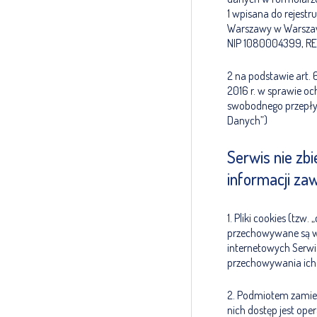
1 wpisana do rejest
Warszawy w Warszaw
NIP 1080004399, RE
2 na podstawie art. 
2016 r. w sprawie o
swobodnego przepły
Danych”)
Serwis nie zb
informacji za
1. Pliki cookies (tzw
przechowywane są w 
internetowych Serwis
przechowywania ich
2. Podmiotem zamies
nich dostęp jest ope