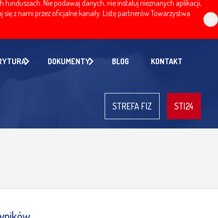
nduszach. Nie podawaj danych, nie instaluj nieznanych aplikacji,
 się z nami przez oficjalne kanały. Listę partnerów Towarzystwa
x
RYTURA
DOKUMENTY
BLOG
KONTAKT
STREFA FIZ
STI24
owników