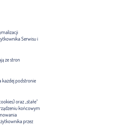
ymalizacji
żytkownika Serwisu i
ją ze stron
a każdej podstronie
ookies) oraz „stałe”
 urządzeniu końcowym
ramowania
Użytkownika przez