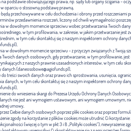
na podstawie obowiązującego prawa, np. sądy lub organy ścigania – oczy
 w oparciu o stosowną podstawę prawną,
będą przechowywane w celu dochodzenia i obrony przed roszczeniami pr
terminów przedawnienia roszczeń, liczony od chwili wymagalności poszcze
nia w dowolnym momencie sprzeciwu wobec przetwarzania Twoich dan
ośredniego, w tym profilowania, w zakresie, w jakim przetwarzanie jest z
rednim, w tym celu skontaktuj się z naszym inspektorem ochrony danyc
unds.pl),
ia w dowolnym momencie sprzeciwu – z przyczyn związanych z Twoją szc
 Twoich danych osobowych, gdy przetwarzanie, w tym profilowanie, jest
ynikających z naszych prawnie uzasadnionych interesów, w tym celu skon
y danych (daneosobowe@agiofunds.pl),
do treści swoich danych oraz prawo ich sprostowania, usunięcia, ogranic
nia danych, w tym celu skontaktuj się z naszym inspektorem ochrony dan
unds.pl),
wnienie do wniesienia skargi do Prezesa Urzędu Ochrony Danych Osobowyc
danych nie jest ani wymogiem ustawowym, ani wymogiem umownym, nie
adnej umowy,
rzez Ciebie danych osobowych poprzez pliki cookies oraz poprzez formul
enie zgody na korzystanie z plików cookies może utrudnić Ci korzystanie
kcjonalności (więcej o tym w pkt 3 i 8 „Polityki cookies”), niewyrażenie z
 kontaktowym uniemożliwi Ci skontaktowanie się z nami przez ten formu