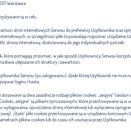
-057 Warszawa.
rzystywane są w celu:
rtości stron internetowych Serwisu do preferencji Użytkownika oraz opt
 internetowych; w szczególności pliki te pozwalają rozpoznać urządzenie U
lić stronę internetową, dostosowaną do jego indywidualnych potrzeb;
yk, które pomagają zrozumieć, w jaki sposób Użytkownicy Serwisu korzysta
ożliwia ulepszanie ich struktury i zawartości;
Użytkownika Serwisu (po zalogowaniu), dzięki której Użytkownik nie musi n
isywać loginu i hasła;
stosowane są dwa zasadnicze rodzaje plików cookies: „sesyjne” (session c
). Cookies „sesyjne” są plikami tymczasowymi, które przechowywane są w
u wylogowania, opuszczenia strony internetowej lub wyłączenia oprog
netowej). „Stałe” pliki cookies przechowywane są w urządzeniu końcowym 
ametrach plików cookies lub do czasu ich usunięcia przez Użytkownika.