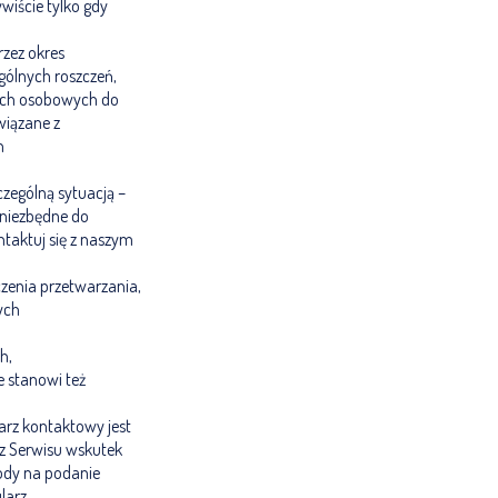
wiście tylko gdy
zez okres
gólnych roszczeń,
ych osobowych do
wiązane z
h
zególną sytuacją –
 niezbędne do
taktuj się z naszym
zenia przetwarzania,
ych
h,
 stanowi też
arz kontaktowy jest
 z Serwisu wskutek
gody na podanie
larz.