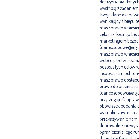
do uzyskania danych 
wystąpią z żądaniem
Twoje dane osobowe 
wynikający z biegu 
masz prawo wniesie
celu marketingu bezp
marketingiem bezpoś
(daneosobowe@agiof
masz prawo wniesien
wobec przetwarzania
pozostałych celów w
inspektorem ochron
masz prawo dostępu 
prawo do przeniesie
(daneosobowe@agiof
przysługuje Ci upra
obowiązek podania 
warunku zawarcia ż
przekazywanie nam p
dobrowolne; niewyraż
ograniczenia jego fun
danych w formularzu