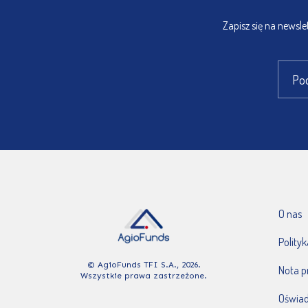
Zapisz się na newsl
O nas
Polity
© AgioFunds TFI S.A., 2026.
Nota 
Wszystkie prawa zastrzeżone.
Oświad