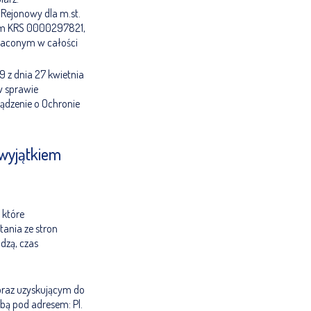
Rejonowy dla m.st.
em KRS 0000297821,
łaconym w całości
9 z dnia 27 kwietnia
w sprawie
ądzenie o Ochronie
 wyjątkiem
 które
ania ze stron
dzą, czas
oraz uzyskującym do
bą pod adresem: Pl.