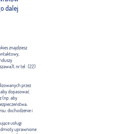
o dalej
kies znajdziesz
kontaktowy,
unduszy
awa)1, nr tel.: (22)
alizowanych przez
p. aby dopasować
z (np. aby
bezpieczeństwa,
isu; dochodzenie i
jące usługi:
podmioty uprawnione