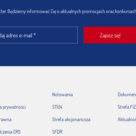
etter. Będziemy informować Cię o aktualnych promocjach oraz konkursac
Notowania
Dokumen
ka prywatności
STI24
Strefa FIZ
prawna
Strefa akcjonariusza
Aktualnoś
czenia CRS
SFDR