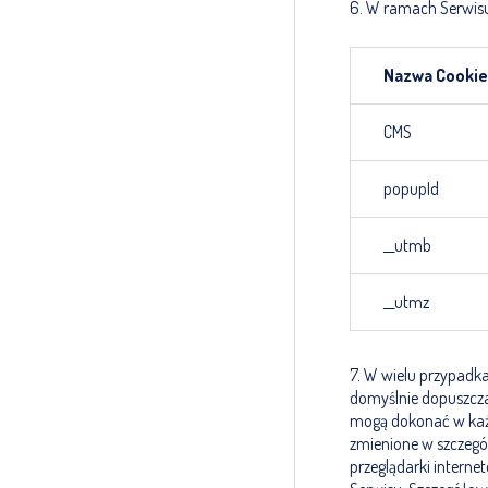
6. W ramach Serwisu
Nazwa Cookie
CMS
popupId
__utmb
__utmz
7. W wielu przypadk
domyślnie dopuszcz
mogą dokonać w każd
zmienione w szczegó
przeglądarki intern