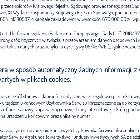
ru przedsiębiorców Krajowego Rejestru Sądowego prowadzonego przez Sąd 
ie, XII Wydział Gospodarczy Krajowego Rejestru Sądowego, pod numer
GON 141230937, o kapitale zakładowym w wysokości 870 000,00 zł, wp
6 ust. 1 lit. f rozporządzenia Parlamentu Europejskiego i Rady (UE) 2016/67
chrony osób fizycznych w związku z przetwarzaniem danych osobowych i 
wu takich danych oraz uchylenia dyrektywy 95/46/WE („Ogólne Rozporz
iera w sposób automatyczny żadnych informacji, z
wartych w plikach cookies.
. „ciasteczka”) stanowią dane informatyczne, w szczególności pliki tekstowe,
urządzeniu końcowym Użytkownika Serwisu i przeznaczone są do korzyst
u. Cookies zazwyczaj zawierają nazwę strony internetowej, z której pocho
 na urządzeniu końcowym oraz unikalny numer.
zczającym na urządzeniu końcowym Użytkownika Serwisu pliki cookies 
rator Serwisu AgioFunds Towarzystwo Funduszy Inwestycyjnych SA z siedzi