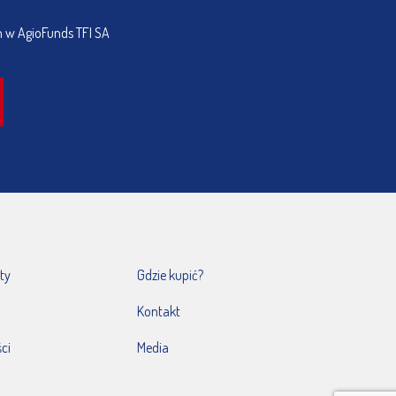
h w AgioFunds TFI SA
ty
Gdzie kupić?
Kontakt
ci
Media