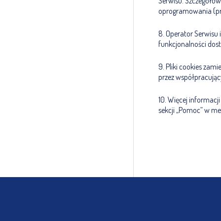
Serwisu. Szczegółow
oprogramowania (prz
8. Operator Serwisu
funkcjonalności dos
9. Pliki cookies za
przez współpracują
10. Więcej informac
sekcji „Pomoc” w men