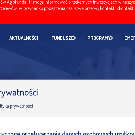
w AgioFunds TFI mogą informować o rzekomych inwestycjach w naszych fu
zelewów. W przypadku podejrzenia oszustwa przerwij kontakt i skontaktuj
AKTUALNOŚCI
FUNDUSZE
PROGRAMY
EME
prywatności
lityka prywatności
otyczące przetwarzania danych osobowych użytk