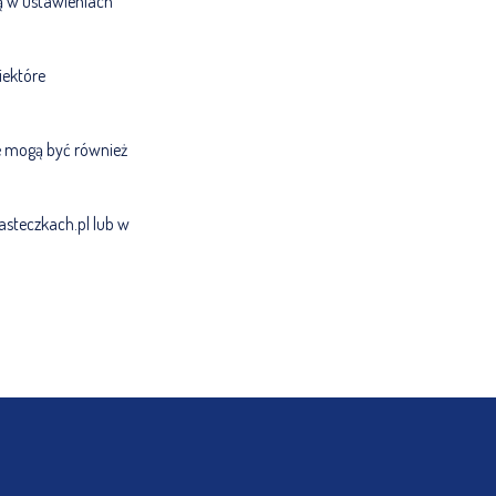
ą w ustawieniach
iektóre
e mogą być również
asteczkach.pl lub w