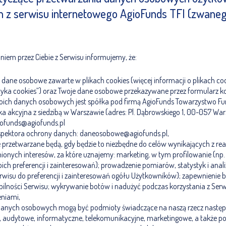
h z serwisu internetowego AgioFunds TFI (zwaneg
niem przez Ciebie z Serwisu informujemy, że:
ane osobowe zawarte w plikach cookies (więcej informacji o plikach coo
lityka cookies”) oraz Twoje dane osobowe przekazywane przez formularz 
oich danych osobowych jest spółka pod firmą AgioFunds Towarzystwo F
a akcyjna z siedzibą w Warszawie (adres: Pl. Dąbrowskiego 1, 00-057 Warsz
giofunds@agiofunds.pl
spektora ochrony danych: daneosobowe@agiofunds.pl,
przetwarzane będą, gdy będzie to niezbędne do celów wynikających z re
ionych interesów, za które uznajemy: marketing, w tym profilowanie (n
oich preferencji i zainteresowań); prowadzenie pomiarów, statystyk i anali
rwisu do preferencji i zainteresowań ogółu Użytkowników); zapewnienie 
abilności Serwisu; wykrywanie botów i nadużyć podczas korzystania z Serw
eniami,
anych osobowych mogą być podmioty świadczące na naszą rzecz następu
, audytowe, informatyczne, telekomunikacyjne, marketingowe, a także 