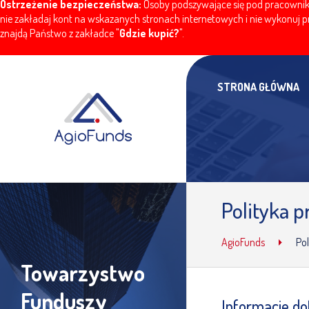
Ostrzeżenie bezpieczeństwa:
Osoby podszywające się pod pracownikó
nie zakładaj kont na wskazanych stronach internetowych i nie wykonuj pr
znajdą Państwo z zakładce "
Gdzie kupić?
".
STRONA GŁÓWNA
Polityka 
AgioFunds
Po
Towarzystwo
Funduszy
Informacje d