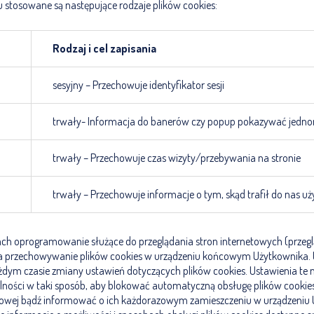
 stosowane są następujące rodzaje plików cookies:
Rodzaj i cel zapisania
sesyjny – Przechowuje identyfikator sesji
trwały- Informacja do banerów czy popup pokazywać jedn
trwały – Przechowuje czas wizyty/przebywania na stronie
trwały – Przechowuje informacje o tym, skąd trafił do nas u
ach oprogramowanie służące do przeglądania stron internetowych (przeg
a przechowywanie plików cookies w urządzeniu końcowym Użytkownika. 
ym czasie zmiany ustawień dotyczących plików cookies. Ustawienia te 
lności w taki sposób, aby blokować automatyczną obsługę plików cookie
etowej bądź informować o ich każdorazowym zamieszczeniu w urządzeniu