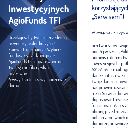
Inwestycyjnych
korzystającyc
„Serwisem”)
AgioFunds TFI
W związku z korzysta
Oczekujesz by Twoje oszczędności
przynosiły realne korzyści?
przetwarzamy Twoje d
Zainwestuj je mądrze. Wybierz
poniżej w sekcji „Po
fundusze zarządzane przez
administratorem Tw
AgioFunds TFI, dopasowane do
Inwestycyjnych spółk
Twojego profilu ryzyka i
531 54 54, e-mail: a
oczekiwań.
dane kontaktowe in
A wszystko to bez wychodzenia z
Twoje dane osobowe 
domu.
nas prawnie uzasadn
treści Serwisu do Tw
dopasować treści Se
funkcjonalności i st
obronę przed roszcz
odbiorcami Twoich d
doradcze, prawnicze