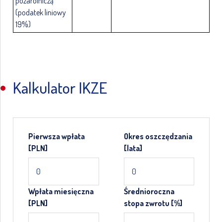
pozarolniczą
(podatek liniowy
19%)
Kalkulator IKZE
Pierwsza wpłata
Okres oszczędzania
[PLN]
[lata]
Wpłata miesięczna
Średnioroczna
[PLN]
stopa zwrotu [%]