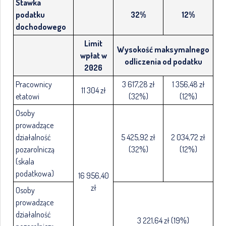
Stawka
podatku
32%
12%
dochodowego
Limit
Wysokość maksymalnego
wpłat w
odliczenia od podatku
2026
Pracownicy
3 617,28 zł
1 356,48 zł
11 304 zł
etatowi
(32%)
(12%)
Osoby
prowadzące
działalność
5 425,92 zł
2 034,72 zł
pozarolniczą
(32%)
(12%)
(skala
podatkowa)
16 956,40
zł
Osoby
prowadzące
działalność
3 221,64 zł (19%)