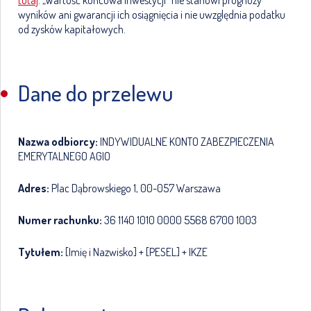
tutaj
. „Wartość końcowa inwestycji” nie stanowi prognozy
wyników ani gwarancji ich osiągnięcia i nie uwzględnia podatku
od zysków kapitałowych.
Dane do przelewu
Nazwa odbiorcy:
INDYWIDUALNE KONTO ZABEZPIECZENIA
EMERYTALNEGO AGIO
Adres:
Plac Dąbrowskiego 1, 00-057 Warszawa
Numer rachunku:
36 1140 1010 0000 5568 6700 1003
Tytułem:
[Imię i Nazwisko] + [PESEL] + IKZE