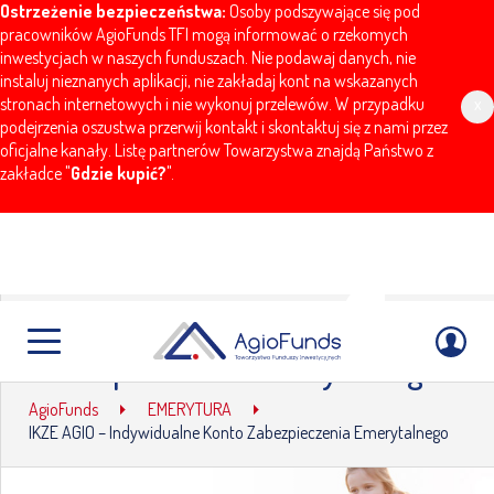
Ostrzeżenie bezpieczeństwa:
Osoby podszywające się pod
pracowników AgioFunds TFI mogą informować o rzekomych
inwestycjach w naszych funduszach. Nie podawaj danych, nie
instaluj nieznanych aplikacji, nie zakładaj kont na wskazanych
stronach internetowych i nie wykonuj przelewów. W przypadku
x
podejrzenia oszustwa przerwij kontakt i skontaktuj się z nami przez
oficjalne kanały. Listę partnerów Towarzystwa znajdą Państwo z
zakładce "
Gdzie kupić?
".
IKZE AGIO – Indywidualne Konto
Zabezpieczenia Emerytalnego
AgioFunds
EMERYTURA
IKZE AGIO – Indywidualne Konto Zabezpieczenia Emerytalnego