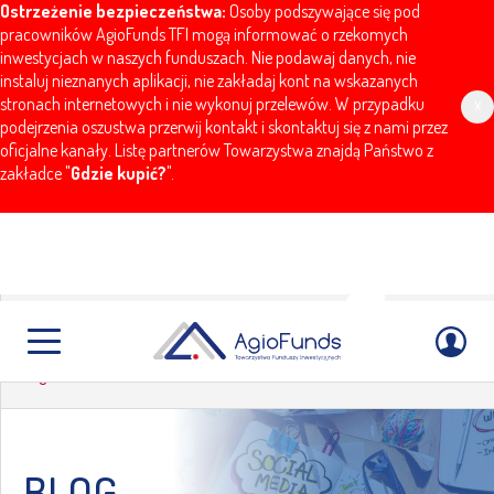
Ostrzeżenie bezpieczeństwa:
Osoby podszywające się pod
pracowników AgioFunds TFI mogą informować o rzekomych
inwestycjach w naszych funduszach. Nie podawaj danych, nie
instaluj nieznanych aplikacji, nie zakładaj kont na wskazanych
stronach internetowych i nie wykonuj przelewów. W przypadku
x
podejrzenia oszustwa przerwij kontakt i skontaktuj się z nami przez
oficjalne kanały. Listę partnerów Towarzystwa znajdą Państwo z
zakładce "
Gdzie kupić?
".
BLOG
AgioFunds
BLOG
BLOG