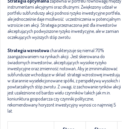
Strategia optymalna
zapewnia w portfelu równowagę między
instrumentami akcyjnymi oraz dłużnymi. Zwiększony udział w
portfelu subfunduszy akcji podnosi ryzyko inwestycyjne portfela,
ale jednocześnie daje możliwość uczestniczenia w potencjalnym
wzroście cen akcji. Strategia przeznaczona jest dla inwestorów
akceptujących podwyższone ryzyko inwestycyjne, ale w zamian
oczekujących wyższych stóp zwrotu.
Strategia wzrostowa
charakteryzuje się niemal 70%
zaangażowaniem na rynkach akcji. Jest skierowana do
świadomych inwestorów, akceptujących wysokie ryzyko
inwestycyjne oraz zmienność notowań, Aby je zminimalizować
subfundusze wchodzące w skład strategii wzrostowej inwestują
w starannie wyselekcjonowane spółki, z perspektywą wysokich i
powtarzalnych stóp zwrotu. Z uwagi, iż zachowanie rynków akcji
jest uzależnione od bardzo wielu czynników takich jak m.in.
koniunktura gospodarcza czy czynniki polityczne,
rekomendowany horyzont inwestycyjny wynosi co najmniej 5
lat.