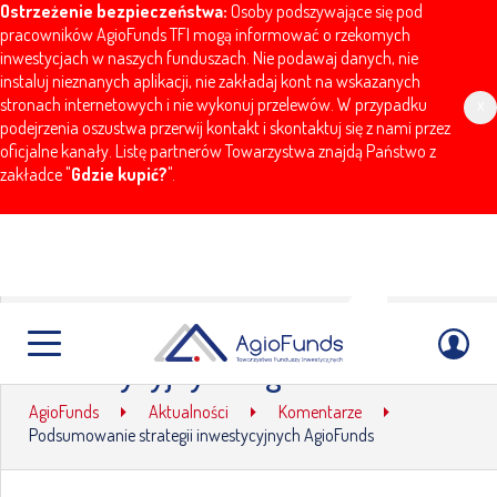
Ostrzeżenie bezpieczeństwa:
Osoby podszywające się pod
pracowników AgioFunds TFI mogą informować o rzekomych
inwestycjach w naszych funduszach. Nie podawaj danych, nie
instaluj nieznanych aplikacji, nie zakładaj kont na wskazanych
stronach internetowych i nie wykonuj przelewów. W przypadku
x
podejrzenia oszustwa przerwij kontakt i skontaktuj się z nami przez
oficjalne kanały. Listę partnerów Towarzystwa znajdą Państwo z
zakładce "
Gdzie kupić?
".
Podsumowanie strategii
inwestycyjnych AgioFunds
AgioFunds
Aktualności
Komentarze
Podsumowanie strategii inwestycyjnych AgioFunds