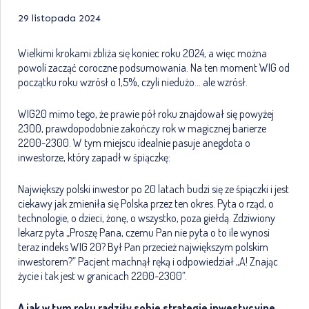
29 listopada 2024
Wielkimi krokami zbliża się koniec roku 2024, a więc można
powoli zacząć coroczne podsumowania. Na ten moment WIG od
początku roku wzrósł o 1,5%, czyli niedużo… ale wzrósł.
WIG20 mimo tego, że prawie pół roku znajdował się powyżej
2300, prawdopodobnie zakończy rok w magicznej barierze
2200-2300. W tym miejscu idealnie pasuje anegdota o
inwestorze, który zapadł w śpiączkę:
Największy polski inwestor po 20 latach budzi się ze śpiączki i jest
ciekawy jak zmieniła się Polska przez ten okres. Pyta o rząd, o
technologie, o dzieci, żonę, o wszystko, poza giełdą. Zdziwiony
lekarz pyta „Proszę Pana, czemu Pan nie pyta o to ile wynosi
teraz indeks WIG 20? Był Pan przecież największym polskim
inwestorem?” Pacjent machnął ręką i odpowiedział „A! Znając
życie i tak jest w granicach 2200-2300”.
A jak w tym roku radziły sobie strategie inwestycyjne