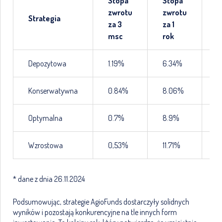
Stopa
Stopa
S
zwrotu
zwrotu
z
Strategia
za 3
za 1
z
msc
rok
l
Depozytowa
1.19%
6.34%
1
Konserwatywna
0.84%
8.06%
2
Optymalna
0.7%
8.9%
2
Wzrostowa
0,53%
11.71%
2
* dane z dnia 26.11.2024
Podsumowując, strategie AgioFunds dostarczyły solidnych
wyników i pozostają konkurencyjne na tle innych form