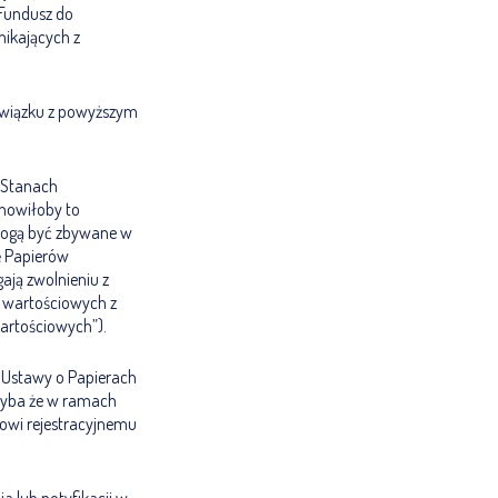
 Fundusz do
ikających z
 związku z powyższym
w Stanach
anowiłoby to
 mogą być zbywane w
ę Papierów
ają zwolnieniu z
 wartościowych z
Wartościowych”).
j Ustawy o Papierach
hyba że w ramach
kowi rejestracyjnemu