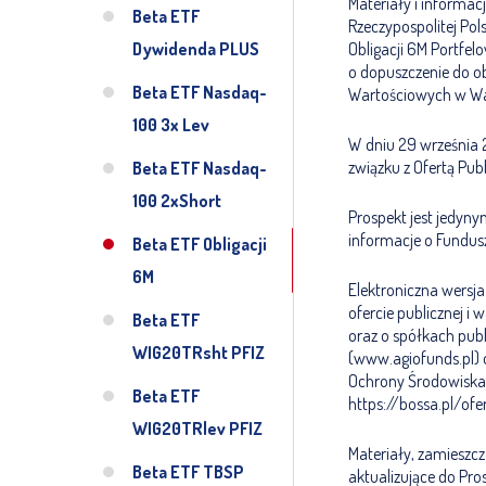
Materiały i informacj
Beta ETF
Rzeczypospolitej Polsk
Dywidenda PLUS
Obligacji 6M Portfe
o dopuszczenie do 
Beta ETF Nasdaq-
Wartościowych w Wa
100 3x Lev
W dniu 29 września 
związku z Ofertą Publ
Beta ETF Nasdaq-
100 2xShort
Prospekt jest jedyn
informacje o Fundusz
Beta ETF Obligacji
6M
Elektroniczna wersja
ofercie publicznej
Beta ETF
oraz o spółkach publi
WIG20TRsht PFIZ
(www.agiofunds.pl) 
Ochrony Środowiska S
Beta ETF
https://bossa.pl/ofe
WIG20TRlev PFIZ
Materiały, zamieszcz
Beta ETF TBSP
aktualizujące do Pro