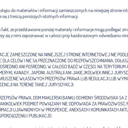
tępu do materiałów i informacji zamieszczonych na niniejszej stronie in
się z treścią poniższych istotnych informacji.
kt, że przedstawione poniżej materiały i informacje mogą podlegać zmian
eży się z nimi zapoznawać w całości przy każdorazowym odwiedzaniu ninie
MACJE ZAMIESZCZONE NA NINIEJSZEJ STRONIE INTERNETOWEJ NIE PODL
DLA CELÓW I NIE SĄ PRZEZNACZONE DO ROZPOWSZECHNIANIA, OGŁASZA
OŚREDNIO ANI POŚREDNIO, W CAŁOŚCI BĄDŹ W CZĘŚCI, NA TERYTORIUM
RYKI, KANADY, JAPONII, AUSTRALII ANI JAKIEJKOLWIEK INNEJ JURYS
ARUSZENIE WŁAŚCIWYCH PRZEPISÓW PRAWA LUB REGULACJI LUB WY
CENCJI NA TERENIE TAKIEJ JURYSDYKCJI.
RZEPISÓW PRAWA, DOM MAKLERSKI BANKU OCHRONY ŚRODOWISKA SA Z 
JAKIKOLWIEK PODMIOT POWIĄZANY NIE ODPOWIADA ZA PRAWDZIWOŚĆ, 
RMACJI UJAWNIONYCH W PROSPEKCIE, ANEKSACH I KOMUNIKATACH AKT
SPORZĄDZENIU I PUBLIKACJI).