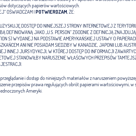
isów dotyczących papierów wartościowych.
EJ” OŚWIADCZAM I
POTWIERDZAM
, ŻE:
 UZYSKUJĘ DOSTĘP DO NINIEJSZEJ STRONY INTERNETOWEJ Z TERYTORIU
BĄ DEFINIOWANĄ JAKO „U.S. PERSON” ZGODNIE Z DEFINICJĄ ZNAJDUJĄ
ATION S) WYDANEJ NA PODSTAWIE AMERYKAŃSKIEJ USTAWY O PAPIER
SZKAŃCEM ANI NIE POSIADAM SIEDZIBY W KANADZIE, JAPONII LUB AUSTRA
EJ INNEJ JURSYDYKCJI, W KTÓREJ DOSTĘP DO INFORMACJI ZAWARTYC
NETOWEJ STANOWIŁBY NARUSZENIE WŁAŚCIWYCH PRZEPISÓW TAMTEJS
JESTRACJI.
przeglądanie i dostęp do niniejszych materiałów z naruszeniem powyższ
zenie przepisów prawa regulujących obrót papierami wartościowymi, w s
Zjednoczonych Ameryki.