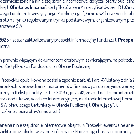
e zamieszczone na niniejszej stronie internetowej dotyczą: oferty publiczn
iej („
Oferta publiczna
”) certyfikatów serii A i certyfikatów serii B („
Cert
lowego Funduszu Inwestycyjnego Zamkniętego („
Fundusz
”) oraz w celu ub
obrotu na rynku regulowanym (rynku podstawowym) organizowanym prze
rszawie S.A.
2025 r. został zaktualizowany prospekt informacyjny Funduszu („
Prospe
iczną.
ym prawnie wiążącym dokumentem ofertowym zawierającym, na potrzeby O
u, Certyfikatach Funduszu oraz Ofercie Publicznej.
 Prospektu opublikowana została zgodnie z art. 45 i art. 47 Ustawy z dnia
 i warunkach wprowadzania instrumentów finansowych do zorganizowane
cznych (tekst jednolity Dz. U. z 2018 r., poz. 512, ze zm.) na stronie intern
oraz dodatkowo, w celach informacyjnych, na stronie internetowej Domu
.A. oferującego Certyfikaty w Ofercie Publicznej („
Oferujący
”) (
rta/rynek-pierwotny/emisje-etf ).
ane na niniejszej stronie internetowej obejmują Prospekt, ewentualne ane
spektu, oraz jakiekolwiek inne informacje, które mają charakter promocyjn