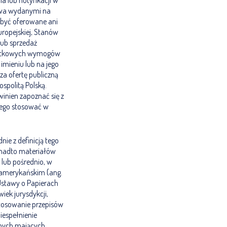
ia lub notyfikacji w
rawa wydanymi na
 być oferowane ani
uropejskiej, Stanów
lub sprzedaż
odatkowych wymogów
imieniu lub na jego
za ofertę publiczną
spolitą Polską.
winien zapoznać się z
iego stosować w
ie z definicją tego
onadto materiałów
lub pośrednio, w
m amerykańskim (ang.
 Ustawy o Papierach
iek jurysdykcji,
stosowanie przepisów
Niespełnienie
nnych mających