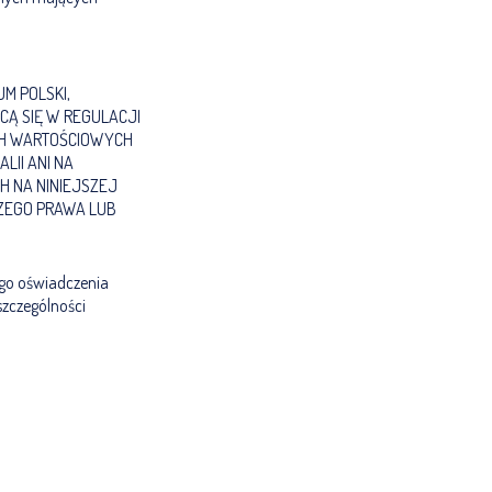
M POLSKI,
CĄ SIĘ W REGULACJI
ACH WARTOŚCIOWYCH
LII ANI NA
H NA NINIEJSZEJ
ZEGO PRAWA LUB
ego oświadczenia
zczególności