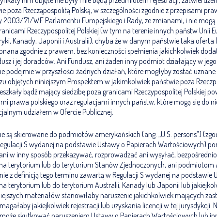
yfikaty nim objęte nie były i nie będą przedmiotem rejestracji, zatwierdzen
ie poza Rzecząpospolitą Polską, w szczególności zgodnie z przepisami p
 2003/71/WE Parlamentu Europejskiego i Rady, ze zmianami, i nie mogą
nicami Rzeczypospolitej Polskiej (w tym na terenie innych państw Unii E
i, Kanady, Japonii i Australii), chyba że w danym państwie taka oferta 
onana zgodnie z prawem, bez konieczności spełnienia jakichkolwiek d
sz i jej doradców. Ani Fundusz, ani żaden inny podmiot działający w jego 
 nie podejmie w przyszłości żadnych działań, które mogłyby zostać uznane 
zu objętych niniejszym Prospektem w jakimkolwiek państwie poza Rzeczpo
szkały bądź mający siedzibę poza granicami Rzeczypospolitej Polskiej po
mi prawa polskiego oraz regulacjami innych państw, które mogą się do n
cjalnym udziałem w Ofercie Publicznej.
nie są skierowane do podmiotów amerykańskich (ang. „U.S. persons”) (zgodn
egulacji S wydanej na podstawie Ustawy o Papierach Wartościowych) p
ni w inny sposób przekazywać, rozprowadzać ani wysyłać, bezpośrednio 
i, na terytorium lub do terytorium Stanów Zjednoczonych, ani podmioto
dnie z definicją tego terminu zawartą w Regulacji S wydanej na podstawie
 terytorium lub do terytorium Australii, Kanady lub Japonii lub jakiejkolw
iniejszych materiałów stanowiłaby naruszenie jakichkolwiek mających za
magałaby jakiejkolwiek rejestracji lub uzyskania licencji w tej jurysdykcji. 
 może skutkować naruszeniem Ustawy o Papierach Wartościowych lub i