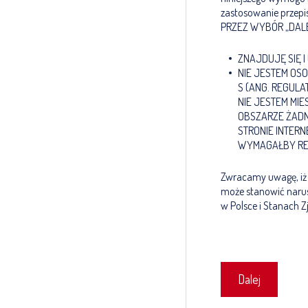
zastosowanie przep
PRZEZ WYBÓR „DAL
ZNAJDUJĘ SIĘ I
NIE JESTEM OSO
S (ANG. REGUL
NIE JESTEM MIE
OBSZARZE ŻADN
STRONIE INTER
WYMAGAŁBY RE
Zwracamy uwagę, iż 
może stanowić narus
w Polsce i Stanach 