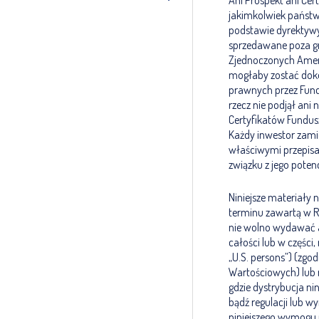
Ani Prospekt ani Cert
jakimkolwiek państw
podstawie dyrektywy
sprzedawane poza gra
Zjednoczonych Ameryk
mogłaby zostać dok
prawnych przez Fundu
rzecz nie podjął ani
Certyfikatów Fundus
Każdy inwestor zamie
właściwymi przepisa
związku z jego poten
Niniejsze materiały 
terminu zawartą w R
nie wolno wydawać a
całości lub w częśc
„U.S. persons”) (zgo
Wartościowych) lub na
gdzie dystrybucja n
bądź regulacji lub wy
niniejszego wymogu