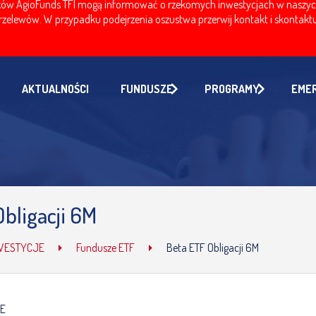
w AgioFunds TFI mogą informować o rzekomych inwestycjach w naszych fu
zelewów. W przypadku podejrzenia oszustwa przerwij kontakt i skontaktuj
AKTUALNOŚCI
FUNDUSZE
PROGRAMY
EME
bligacji 6M
WESTYCJE
Fundusze ETF
Beta ETF Obligacji 6M
JE