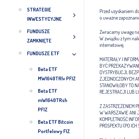
STRATEGIE
Przed uzyskaniem dos
o uważne zapoznanie 
INWESTYCYJNE
FUNDUSZE
Zwracamy uwagę na fa
W związku z tym nal
ZAMKNIĘTE
internetowej.
FUNDUSZE ETF
MATERIAŁY I INFOR
BYĆ PRZEKAZYWANE 
Beta ETF
DYSTRYBUCJI, BEZP
MWIG40TRlv PFIZ
ZJEDNOCZONYCH AME
STANOWIŁOBY TO N
Beta ETF
REJESTRACJI LUB LI
mWIG40TRsh
Z ZASTRZEŻENIEM P
PFIZ
W WARSZAWIE ANI 
KOMPLETNOŚĆ INFO
Beta ETF Bitcoin
PROSPEKTU (PO ICH 
Portfelowy FIZ