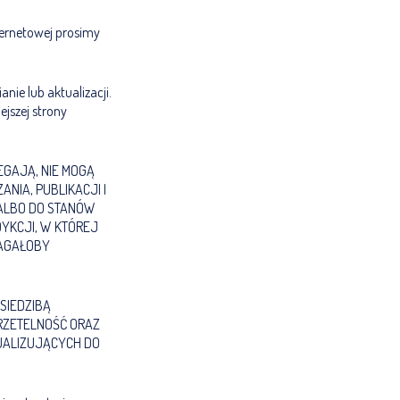
ternetowej prosimy
ie lub aktualizacji.
jszej strony
EGAJĄ, NIE MOGĄ
NIA, PUBLIKACJI I
 ALBO DO STANÓW
DYKCJI, W KTÓREJ
MAGAŁOBY
SIEDZIBĄ
RZETELNOŚĆ ORAZ
UALIZUJĄCYCH DO