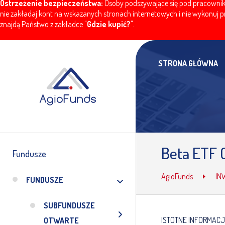
Ostrzeżenie bezpieczeństwa:
Osoby podszywające się pod pracownikó
nie zakładaj kont na wskazanych stronach internetowych i nie wykonuj pr
znajdą Państwo z zakładce "
Gdzie kupić?
".
STRONA GŁÓWNA
Beta ETF O
Fundusze
AgioFunds
IN
FUNDUSZE
SUBFUNDUSZE
ISTOTNE INFORMAC
OTWARTE