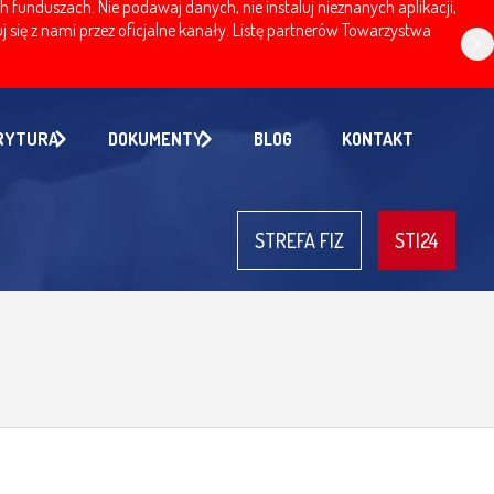
nduszach. Nie podawaj danych, nie instaluj nieznanych aplikacji,
 się z nami przez oficjalne kanały. Listę partnerów Towarzystwa
x
RYTURA
DOKUMENTY
BLOG
KONTAKT
STREFA FIZ
STI24