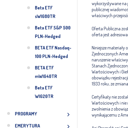
wykorzystywane na p
Beta ETF
publicznej wiadomoś
właściwych przepisów
sWIG80TR
Beta ETF S&P 500
Oferta Publiczna zos
oferta jest adresowa
PLN-Hedged
BETA ETF Nasdaq-
Niniejsze materiały
Zjednoczonych Ameryki
100 PLN-Hedged
naruszenie właściwy
Stanach Zjednoczony
BETA ETF
Wartościowych i Gieł
mWIG40TR
obowiązku rejestrac
1933 roku, ze zmiana
Beta ETF
WIG20TR
Certyfikaty nie zost
Wartościowych i ni
zwolnienia z obowią
PROGRAMY
wynikającemu z Ame
EMERYTURA