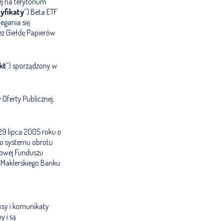
ej na terytorium
yfikaty
”) Beta ETF
iegania się
z Giełdę Papierów
kt
”) sporządzony w
ferty Publicznej,
 29 lipca 2005 roku o
go systemu obrotu
etowej Funduszu
 Maklerskiego Banku
ksy i komunikaty
y i są