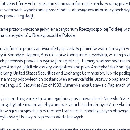
otrzeby Oferty Publicznej albo stanowią informację przekazywaną przez
ci w ramach wypełniania przez Fundusz obowiązków informacyjnych wyn
 prawa i regulacji.
tanie przeprowadzona jedynie na terytorium Rzeczypospolitej Polskiej, w
na do rezydentów Rzeczypospolitej Polskiej.
 oraz informacje nie stanowią oferty sprzedaży papierów wartościowych 
, Kanadzie, Japonii, Australii ani w żadnej innej jurysdykcji, w której st
ch przepisów prawa lub wymagało rejestracji. Papiery wartościowe nie
ch Ameryki, jeżeli nie zostały zarejestrowane przez Amerykańską Komisj
d (ang. United States Securities and Exchange Commission) lub nie podleg
ji na mocy odpowiednich postanowień amerykańskiej ustawy o papierach
mi (ang. U.S. Securities Act of 1933, „Amerykańska Ustawa o Papierach 
ały i nie zostaną zarejestrowane zgodnie z postanowieniami Amerykańskie
e mogą być oferowane ani zbywane w Stanach Zjednoczonych Ameryki, c
zków rejestracyjnych lub w ramach transakcji nie podlegających obowiąz
rykańskiej Ustawy o Papierach Wartościowych.