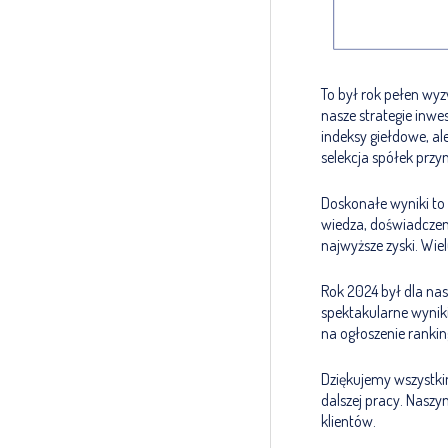
To był rok pełen wyz
nasze strategie inwe
indeksy giełdowe, al
selekcja spółek przyn
Doskonałe wyniki to e
wiedza, doświadczeni
najwyższe zyski. Wie
Rok 2024 był dla n
spektakularne wyniki
na ogłoszenie rankin
Dziękujemy wszystki
dalszej pracy. Naszy
klientów.