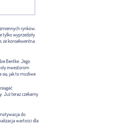
i zmiennych rynków,
e tylko wyprzedziły
ie, że konsekwentna
ubie Bentke. Jego
iosły inwestorom
się, jak to możliwe.
osiągać
sy. Już teraz czekamy
a motywacja do
alizacja wartości dla