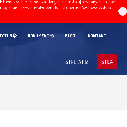
nduszach. Nie podawaj danych, nie instaluj nieznanych aplikacji,
 się z nami przez oficjalne kanały. Listę partnerów Towarzystwa
x
RYTURA
DOKUMENTY
BLOG
KONTAKT
STREFA FIZ
STI24