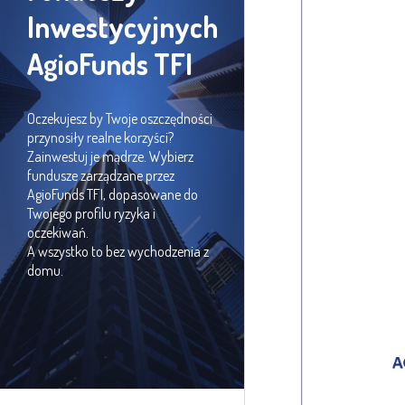
Inwestycyjnych
AgioFunds TFI
Oczekujesz by Twoje oszczędności
przynosiły realne korzyści?
Zainwestuj je mądrze. Wybierz
fundusze zarządzane przez
AgioFunds TFI, dopasowane do
Twojego profilu ryzyka i
oczekiwań.
A wszystko to bez wychodzenia z
domu.