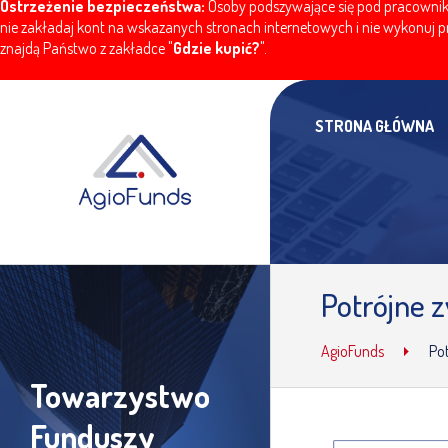
Ostrzeżenie bezpieczeństwa:
Osoby podszywające się pod pracownikó
nie zakładaj kont na wskazanych stronach internetowych i nie wykonuj pr
znajdą Państwo z zakładce "
Gdzie kupić?
".
STRONA GŁÓWNA
Potrójne z
AgioFunds
Pot
Towarzystwo
Funduszy