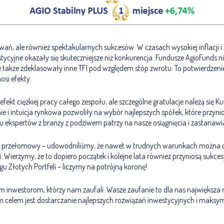
wań, ale również spektakularnych sukcesów. W czasach wysokiej inflacji 
stycyjne okazały się skuteczniejsze niż konkurencja. Fundusze AgioFunds ni
e także zdeklasowały inne TFI pod względem stóp zwrotu. To potwierdzen
osi efekty.
fekt ciężkiej pracy całego zespołu, ale szczególne gratulacje należą się K
e i intuicja rynkowa pozwoliły na wybór najlepszych spółek, które przyn
lu ekspertów z branży z podziwem patrzy na nasze osiągnięcia i zastanawia 
as przełomowy – udowodniliśmy, że nawet w trudnych warunkach można 
. Wierzymy, że to dopiero początek i kolejne lata również przyniosą sukce
gu Złotych Portfeli – liczymy na potrójną koronę!
m inwestorom, którzy nam zaufali. Wasze zaufanie to dla nas największ
m celem jest dostarczanie najlepszych rozwiązań inwestycyjnych i maksym