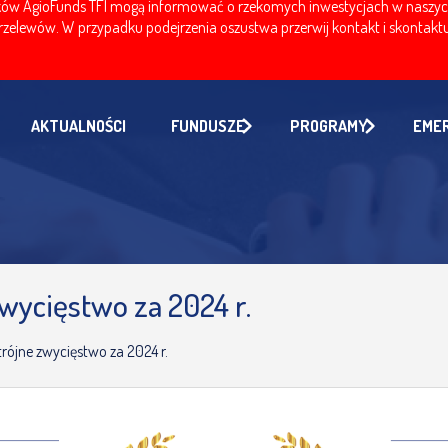
w AgioFunds TFI mogą informować o rzekomych inwestycjach w naszych fu
zelewów. W przypadku podejrzenia oszustwa przerwij kontakt i skontaktuj
AKTUALNOŚCI
FUNDUSZE
PROGRAMY
EME
wycięstwo za 2024 r.
rójne zwycięstwo za 2024 r.