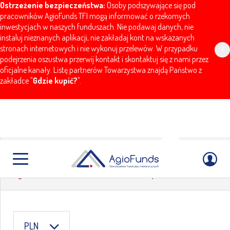
Ostrzeżenie bezpieczeństwa:
Osoby podszywające się pod
pracowników AgioFunds TFI mogą informować o rzekomych
inwestycjach w naszych funduszach. Nie podawaj danych, nie
instaluj nieznanych aplikacji, nie zakładaj kont na wskazanych
stronach internetowych i nie wykonuj przelewów. W przypadku
x
podejrzenia oszustwa przerwij kontakt i skontaktuj się z nami przez
oficjalne kanały. Listę partnerów Towarzystwa znajdą Państwo z
zakładce "
Gdzie kupić?
".
AGIO Kapitał PLUS
AgioFunds
Notowania
AGIO Kapitał PLUS
PLN