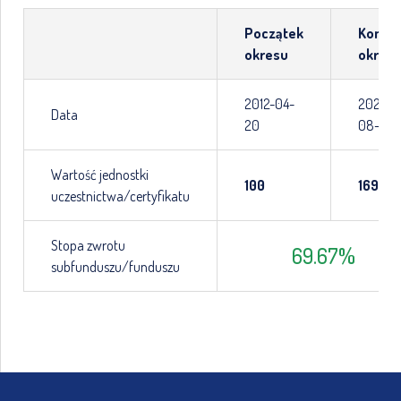
Początek
Koniec
okresu
okres
2012-04-
2026-
Data
20
08-06
Wartość jednostki
100
169.67
uczestnictwa/certyfikatu
Stopa zwrotu
69.67
%
subfunduszu/funduszu