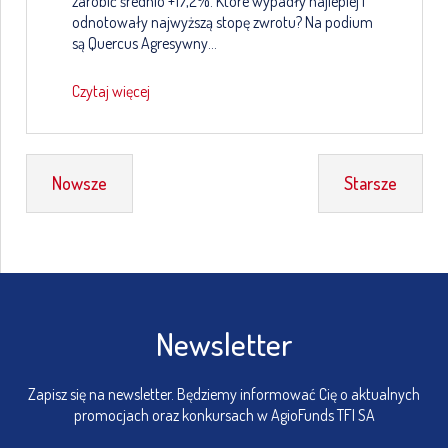
zarobić średnio +17,2%. Które wypadły najlepiej i
odnotowały najwyższą stopę zwrotu? Na podium
są Quercus Agresywny…
Czytaj więcej
Nowsze
Starsze
Newsletter
Zapisz się na newsletter. Będziemy informować Cię o aktualnych
promocjach oraz konkursach w AgioFunds TFI SA