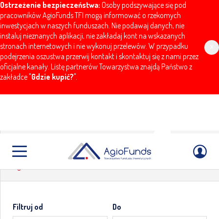
Ostrzeżenie bezpieczeństwa:
Osoby podszywające się pod
pracowników AgioFunds TFI mogą informować o rzekomych
inwestycjach w naszych funduszach. Nie podawaj danych, nie
instaluj nieznanych aplikacji, nie zakładaj kont na wskazanych
stronach internetowych i nie wykonuj przelewów. W przypadku
x
podejrzenia oszustwa przerwij kontakt i skontaktuj się z nami przez
oficjalne kanały. Listę partnerów Towarzystwa znajdą Państwo z
zakładce "
Gdzie kupić?
".
Komentarze
AgioFunds
Aktualności
Komentarze
Filtruj od
Do