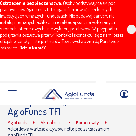
Ostrzeżenie bezpieczeństwa:
Osoby podszywające się pod
pracowników AgioFunds TFI mogą informować o rzekomych
inwestycjach w naszych funduszach. Nie podawaj danych, nie
instaluj nieznanych aplikacji, nie zakładaj kont na wskazanych
stronach internetowych i nie wykonuj przelewów. W przypadku
x
podejrzenia oszustwa przerwij kontakt i skontaktuj się z nami przez
oficjalne kanały. Listę partnerów Towarzystwa znajdą Państwo z
zakładce "
Gdzie kupić?
".
Rekordowa wartość aktywów
netto pod zarządzaniem
AgioFunds TFI
AgioFunds
Aktualności
Komunikaty
Rekordowa wartość aktywów netto pod zarządzaniem
AgioFunds TFI