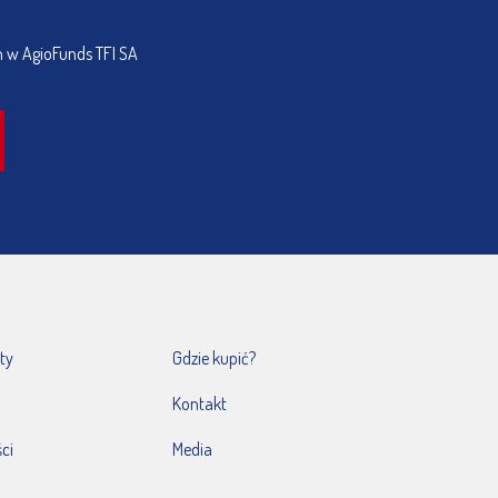
h w AgioFunds TFI SA
ty
Gdzie kupić?
Kontakt
ci
Media