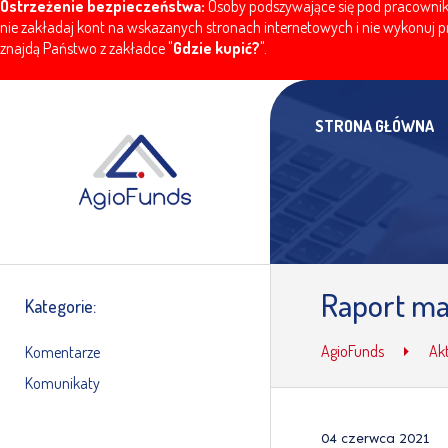
Ostrzeżenie bezpieczeństwa:
Osoby podszywające się pod pracownikó
nie zakładaj kont na wskazanych stronach internetowych i nie wykonuj pr
znajdą Państwo z zakładce "
Gdzie kupić?
".
STRONA GŁÓWNA
Raport ma
Kategorie:
AgioFunds
Ak
Komentarze
Komunikaty
04 czerwca 2021