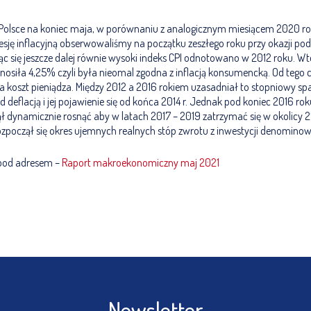
 w Polsce na koniec maja, w porównaniu z analogicznym miesiącem 2020 ro
sję inflacyjną obserwowaliśmy na początku zeszłego roku przy okazji po
c się jeszcze dalej równie wysoki indeks CPI odnotowano w 2012 roku. W
nosiła 4,25% czyli była nieomal zgodna z inflacją konsumencką. Od tego 
 koszt pieniądza. Między 2012 a 2016 rokiem uzasadniał to stopniowy spade
deflacją i jej pojawienie się od końca 2014 r. Jednak pod koniec 2016 roku
ł dynamicznie rosnąć aby w latach 2017 – 2019 zatrzymać się w okolicy
rozpoczął się okres ujemnych realnych stóp zwrotu z inwestycji denomino
 pod adresem –
Raport makroekonomiczny maj 2021
Newsletter