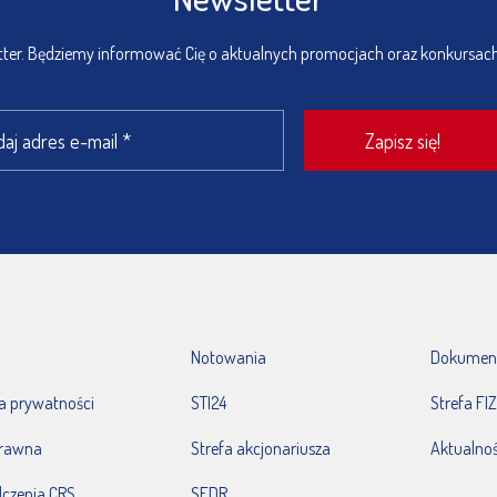
etter. Będziemy informować Cię o aktualnych promocjach oraz konkursac
Notowania
Dokumen
ka prywatności
STI24
Strefa FIZ
prawna
Strefa akcjonariusza
Aktualnoś
czenia CRS
SFDR