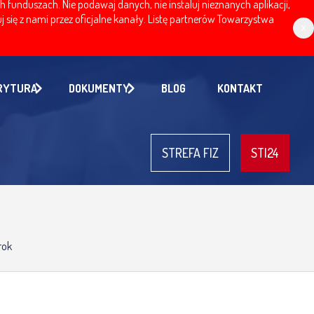
nduszach. Nie podawaj danych, nie instaluj nieznanych aplikacji,
 się z nami przez oficjalne kanały. Listę partnerów Towarzystwa
x
RYTURA
DOKUMENTY
BLOG
KONTAKT
STREFA FIZ
STI24
rok