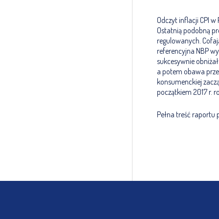
Odczyt inflacji CPI
Ostatnią podobną pre
regulowanych. Cofają
referencyjna NBP wy
sukcesywnie obniżała
a potem obawa przed 
konsumenckiej zaczą
początkiem 2017 r. 
Pełna treść raportu