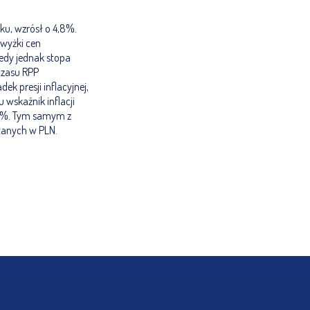
ku, wzrósł o 4,8%.
dwyżki cen
tedy jednak stopa
czasu RPP
k presji inflacyjnej,
 wskaźnik inflacji
 2%. Tym samym z
wanych w PLN.