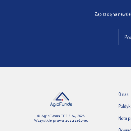
Zapisz się na newsl
O nas
Polity
© AgioFunds TFI S.A., 2026.
Nota 
Wszystkie prawa zastrzeżone.
Oświad