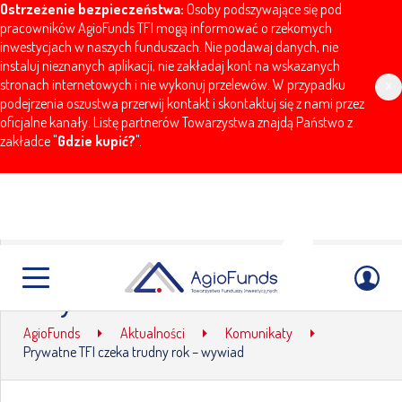
Ostrzeżenie bezpieczeństwa:
Osoby podszywające się pod
pracowników AgioFunds TFI mogą informować o rzekomych
inwestycjach w naszych funduszach. Nie podawaj danych, nie
instaluj nieznanych aplikacji, nie zakładaj kont na wskazanych
stronach internetowych i nie wykonuj przelewów. W przypadku
x
podejrzenia oszustwa przerwij kontakt i skontaktuj się z nami przez
oficjalne kanały. Listę partnerów Towarzystwa znajdą Państwo z
zakładce "
Gdzie kupić?
".
Prywatne TFI czeka trudny rok
– wywiad
AgioFunds
Aktualności
Komunikaty
Prywatne TFI czeka trudny rok – wywiad