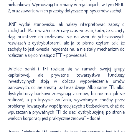
niebankową. Wymuszają to zmiany w regulacjach, w tym MIFID
2, oraz zawarte w nich przepisy dotyczące np. systemów zachęt.
„KNF wydał stanowisko, jak należy interpretować zapisy o
zachętach. Mam wrażenie, że cały czas rynek się łudzi, że zachęty
dają przestrzeń do rozliczania się na wzór dotychczasowych
rozwiązań z dystrybutorami, ale ja to pismo czytam tak, że
zachęty to jest kwestia incydentalna, a nie stały mechanizm do
rozliczania się co miesiąc z TFI” – powiedział.
„Wielkie banki i TFI rozliczą się w ramach swojej grupy
kapitałowej, ale prywatne towarzystwa funduszy
inwestycyjnych stoją w obliczu wypowiedzenia umów
bankowych, co sie zresztą już teraz dzieje. Albo same TFI, albo
dystrybutorzy bankowi zrezygnują z umów, bo nie ma jak się
rozliczać, a po kryzysie zaufania, wywołanym choćby przez
problemy Towarzystw współpracujących z GetBackiem, chęć do
wpuszczania prywatnych TFI do sieci dystrybucyjnej po stronie
wielkich korporacji jest praktycznie zerowa” – dodał.
Prezes AgioFunds TFI ocenia, że jego Towarzystwo jest już w