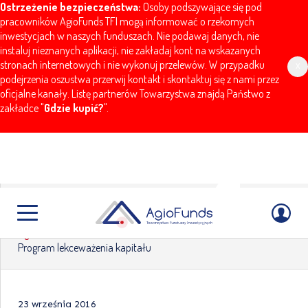
Ostrzeżenie bezpieczeństwa:
Osoby podszywające się pod
pracowników AgioFunds TFI mogą informować o rzekomych
inwestycjach w naszych funduszach. Nie podawaj danych, nie
instaluj nieznanych aplikacji, nie zakładaj kont na wskazanych
stronach internetowych i nie wykonuj przelewów. W przypadku
x
podejrzenia oszustwa przerwij kontakt i skontaktuj się z nami przez
oficjalne kanały. Listę partnerów Towarzystwa znajdą Państwo z
zakładce "
Gdzie kupić?
".
Program lekceważenia kapitału
AgioFunds
Aktualności
Komentarze
Program lekceważenia kapitału
23 września 2016