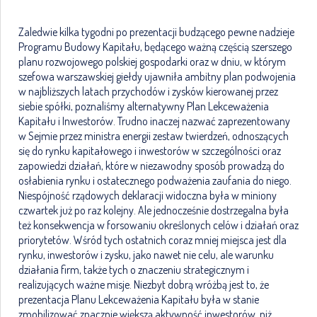
Zaledwie kilka tygodni po prezentacji budzącego pewne nadzieje
Programu Budowy Kapitału, będącego ważną częścią szerszego
planu rozwojowego polskiej gospodarki oraz w dniu, w którym
szefowa warszawskiej giełdy ujawniła ambitny plan podwojenia
w najbliższych latach przychodów i zysków kierowanej przez
siebie spółki, poznaliśmy alternatywny Plan Lekceważenia
Kapitału i Inwestorów. Trudno inaczej nazwać zaprezentowany
w Sejmie przez ministra energii zestaw twierdzeń, odnoszących
się do rynku kapitałowego i inwestorów w szczególności oraz
zapowiedzi działań, które w niezawodny sposób prowadzą do
osłabienia rynku i ostatecznego podważenia zaufania do niego.
Niespójność rządowych deklaracji widoczna była w miniony
czwartek już po raz kolejny. Ale jednocześnie dostrzegalna była
też konsekwencja w forsowaniu określonych celów i działań oraz
priorytetów. Wśród tych ostatnich coraz mniej miejsca jest dla
rynku, inwestorów i zysku, jako nawet nie celu, ale warunku
działania firm, także tych o znaczeniu strategicznym i
realizujących ważne misje. Niezbyt dobrą wróżbą jest to, że
prezentacja Planu Lekceważenia Kapitału była w stanie
zmobilizować znacznie większą aktywność inwestorów, niż