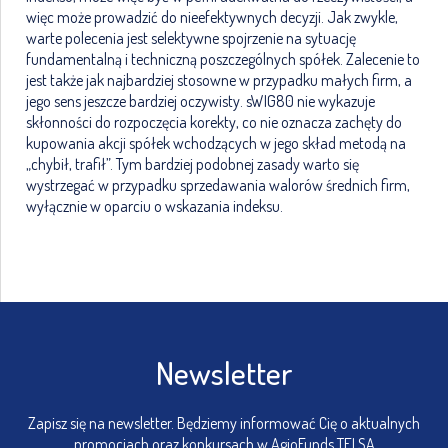
więc może prowadzić do nieefektywnych decyzji. Jak zwykle,
warte polecenia jest selektywne spojrzenie na sytuację
fundamentalną i techniczną poszczególnych spółek. Zalecenie to
jest także jak najbardziej stosowne w przypadku małych firm, a
jego sens jeszcze bardziej oczywisty. sWIG80 nie wykazuje
skłonności do rozpoczęcia korekty, co nie oznacza zachęty do
kupowania akcji spółek wchodzących w jego skład metodą na
„chybił, trafił”. Tym bardziej podobnej zasady warto się
wystrzegać w przypadku sprzedawania walorów średnich firm,
wyłącznie w oparciu o wskazania indeksu.
Newsletter
Zapisz się na newsletter. Będziemy informować Cię o aktualnych
promocjach oraz konkursach w AgioFunds TFI SA