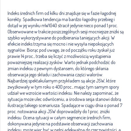
Indeks średnich firm od kilku dni znajduje się w fazie łagodnej
korekty. Spadkowa tendencja ma bardzo łagodny przebieg i
dotąd w jej wyniku mWIG40 stracił jedynie nieco ponad 1 proc.
Obserwowane w trakcie poszczególnych sesji mocniejsze zniżki są
szybko wykorzystywane do podbierania taniejących akcji. W
efekcie indeks trzyma się mocno i nie wysyła niepokojących
sygnałów. Biorąc pod uwagę, że od początku roku zyskał już
prawie 14 proc., trzeba się liczyć z możliwością wystąpienia
poważniejszej realizacji zysków. Warto jednak podchodzić do
zmian indeksu z pewnym dystansem, do którego skłania
obserwacja jego składu i zachowania części walorów.
Najbardziej spektakularnym przykładem są akcje JSW, które
zwyżkowały w tym roku o 400 proc., mając tym samym spory
udział we wzroście wartości indeksu. Nie należy zapominać, że
sytuacja może ulec odwróceniu, a środowa sesja stanowi dobrą
ilustrację takiego scenariusza. Spadające w ciągu dnia o ponad 7
proc. notowania akcji JSW doprowadziły do 1 proc. zniżki
indeksu. Ocena sytuacji w całym segmencie średnich firm,
dokonywana jedynie na podstawie obserwacji zachowania
indeksu, może więc być w pełni adekwatna do rzeczywistości, a