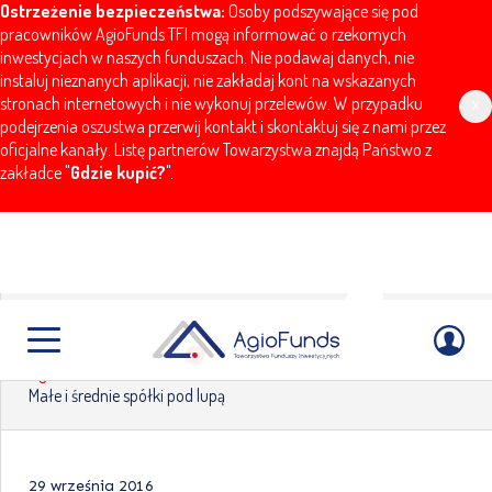
Ostrzeżenie bezpieczeństwa:
Osoby podszywające się pod
pracowników AgioFunds TFI mogą informować o rzekomych
inwestycjach w naszych funduszach. Nie podawaj danych, nie
instaluj nieznanych aplikacji, nie zakładaj kont na wskazanych
stronach internetowych i nie wykonuj przelewów. W przypadku
x
podejrzenia oszustwa przerwij kontakt i skontaktuj się z nami przez
oficjalne kanały. Listę partnerów Towarzystwa znajdą Państwo z
zakładce "
Gdzie kupić?
".
Małe i średnie spółki pod lupą
AgioFunds
Aktualności
Komentarze
Małe i średnie spółki pod lupą
29 września 2016