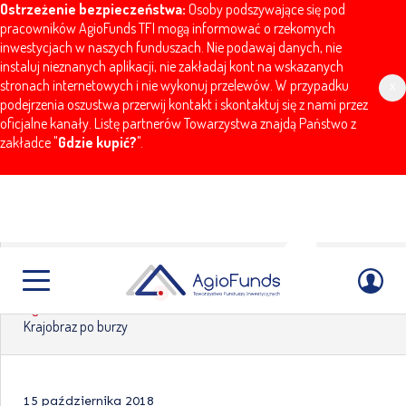
Ostrzeżenie bezpieczeństwa:
Osoby podszywające się pod
pracowników AgioFunds TFI mogą informować o rzekomych
inwestycjach w naszych funduszach. Nie podawaj danych, nie
instaluj nieznanych aplikacji, nie zakładaj kont na wskazanych
stronach internetowych i nie wykonuj przelewów. W przypadku
x
podejrzenia oszustwa przerwij kontakt i skontaktuj się z nami przez
oficjalne kanały. Listę partnerów Towarzystwa znajdą Państwo z
zakładce "
Gdzie kupić?
".
Krajobraz po burzy
AgioFunds
Aktualności
Komentarze
Krajobraz po burzy
15 października 2018