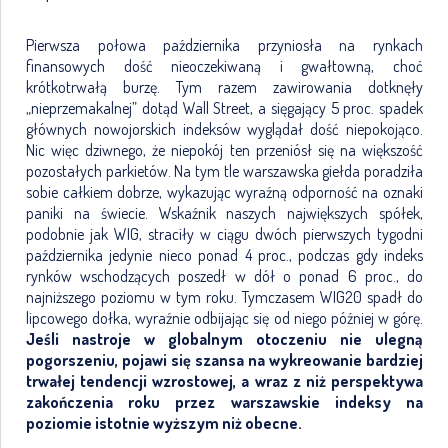
Pierwsza połowa października przyniosła na rynkach
finansowych dość nieoczekiwaną i gwałtowną, choć
krótkotrwałą burzę. Tym razem zawirowania dotknęły
„nieprzemakalnej” dotąd Wall Street, a sięgający 5 proc. spadek
głównych nowojorskich indeksów wyglądał dość niepokojąco.
Nic więc dziwnego, że niepokój ten przeniósł się na większość
pozostałych parkietów. Na tym tle warszawska giełda poradziła
sobie całkiem dobrze, wykazując wyraźną odporność na oznaki
paniki na świecie. Wskaźnik naszych największych spółek,
podobnie jak WIG, straciły w ciągu dwóch pierwszych tygodni
października jedynie nieco ponad 4 proc., podczas gdy indeks
rynków wschodzących poszedł w dół o ponad 6 proc., do
najniższego poziomu w tym roku. Tymczasem WIG20 spadł do
lipcowego dołka, wyraźnie odbijając się od niego później w górę.
Jeśli nastroje w globalnym otoczeniu nie ulegną
pogorszeniu, pojawi się szansa na wykreowanie bardziej
trwałej tendencji wzrostowej, a wraz z niż perspektywa
zakończenia roku przez warszawskie indeksy na
poziomie istotnie wyższym niż obecne.