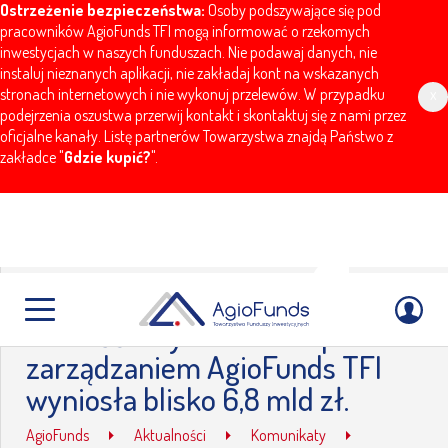
Ostrzeżenie bezpieczeństwa:
Osoby podszywające się pod
pracowników AgioFunds TFI mogą informować o rzekomych
inwestycjach w naszych funduszach. Nie podawaj danych, nie
instaluj nieznanych aplikacji, nie zakładaj kont na wskazanych
stronach internetowych i nie wykonuj przelewów. W przypadku
x
podejrzenia oszustwa przerwij kontakt i skontaktuj się z nami przez
oficjalne kanały. Listę partnerów Towarzystwa znajdą Państwo z
zakładce "
Gdzie kupić?
".
Na koniec lipca 2016 roku
wartość aktywów netto pod
zarządzaniem AgioFunds TFI
wyniosła blisko 6,8 mld zł.
AgioFunds
Aktualności
Komunikaty