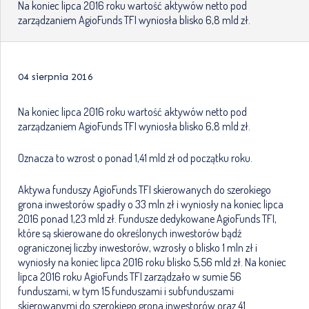
Na koniec lipca 2016 roku wartość aktywów netto pod
zarządzaniem AgioFunds TFI wyniosła blisko 6,8 mld zł.
04 sierpnia 2016
Na koniec lipca 2016 roku wartość aktywów netto pod
zarządzaniem AgioFunds TFI wyniosła blisko 6,8 mld zł.
Oznacza to wzrost o ponad 1,41 mld zł od początku roku.
Aktywa funduszy AgioFunds TFI skierowanych do szerokiego
grona inwestorów spadły o 33 mln zł i wyniosły na koniec lipca
2016 ponad 1,23 mld zł. Fundusze dedykowane AgioFunds TFI,
które są skierowane do określonych inwestorów bądź
ograniczonej liczby inwestorów, wzrosły o blisko 1 mln zł i
wyniosły na koniec lipca 2016 roku blisko 5,56 mld zł. Na koniec
lipca 2016 roku AgioFunds TFI zarządzało w sumie 56
funduszami, w tym 15 funduszami i subfunduszami
skierowanymi do szerokiego grona inwestorów oraz 41