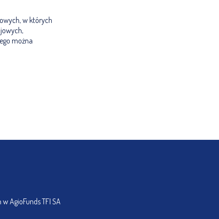
kowych, w których
ajowych,
czego można
h w AgioFunds TFI SA