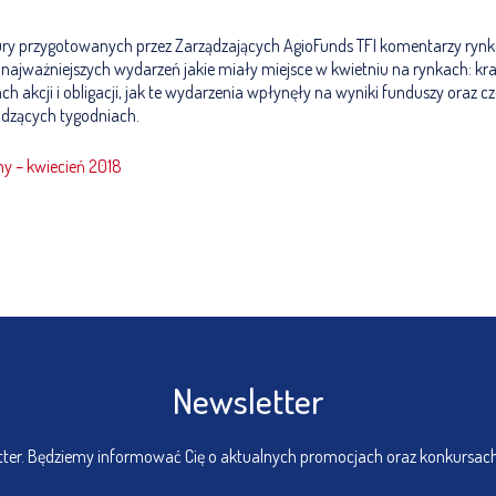
ry przygotowanych przez Zarządzających AgioFunds TFI komentarzy ryn
 najważniejszych wydarzeń jakie miały miejsce w kwietniu na rynkach: kr
ch akcji i obligacji, jak te wydarzenia wpłynęły na wyniki funduszy oraz 
dzących tygodniach.
y – kwiecień 2018
Newsletter
etter. Będziemy informować Cię o aktualnych promocjach oraz konkursac