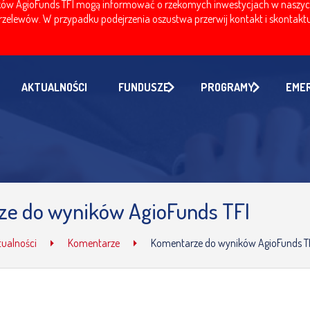
w AgioFunds TFI mogą informować o rzekomych inwestycjach w naszych fu
zelewów. W przypadku podejrzenia oszustwa przerwij kontakt i skontaktuj
AKTUALNOŚCI
FUNDUSZE
PROGRAMY
EME
e do wyników AgioFunds TFI
tualności
Komentarze
Komentarze do wyników AgioFunds T