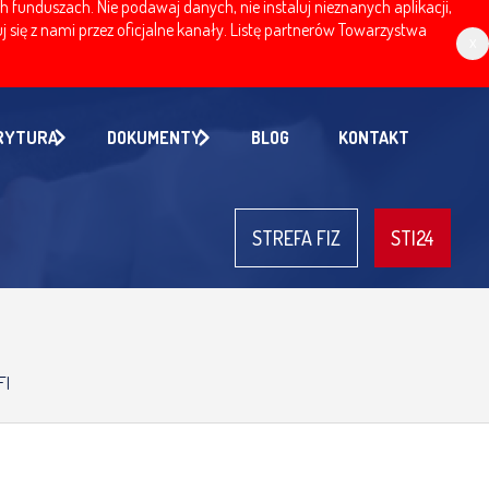
nduszach. Nie podawaj danych, nie instaluj nieznanych aplikacji,
 się z nami przez oficjalne kanały. Listę partnerów Towarzystwa
x
RYTURA
DOKUMENTY
BLOG
KONTAKT
STREFA FIZ
STI24
FI