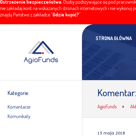
Ostrzeżenie bezpieczeństwa:
Osoby podszywające się pod pracownikó
nie zakładaj kont na wskazanych stronach internetowych i nie wykonuj pr
znajdą Państwo z zakładce "
Gdzie kupić?
".
STRONA GŁÓWNA
Komentarz
Kategorie:
AgioFunds
Ak
Komentarze
Komunikaty
15 maja 2018