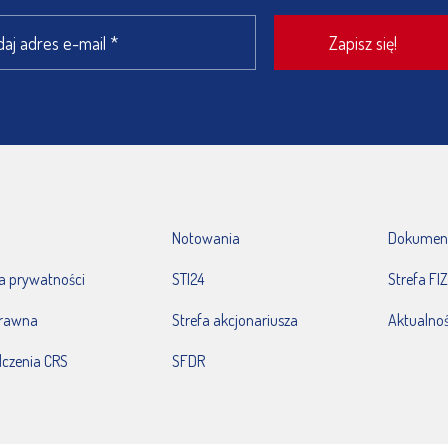
Notowania
Dokumen
ka prywatności
STI24
Strefa FIZ
prawna
Strefa akcjonariusza
Aktualnoś
czenia CRS
SFDR