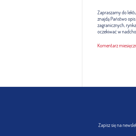
Zapraszamy do lektu
znajdą Państwo opis
zagranicznych, rynka
oczekiwać w nadcho
Komentarz miesięczn
Zapisz się na newsl