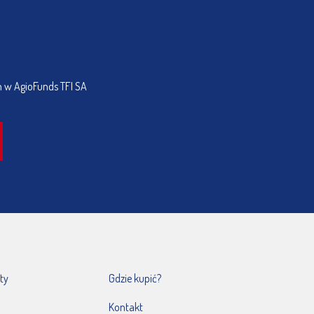
h w AgioFunds TFI SA
ty
Gdzie kupić?
Kontakt