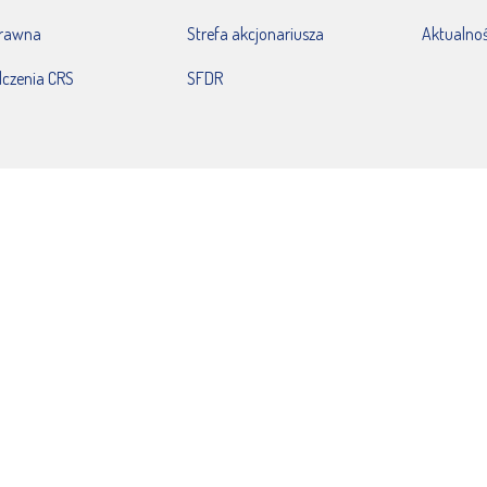
prawna
Strefa akcjonariusza
Aktualnoś
czenia CRS
SFDR