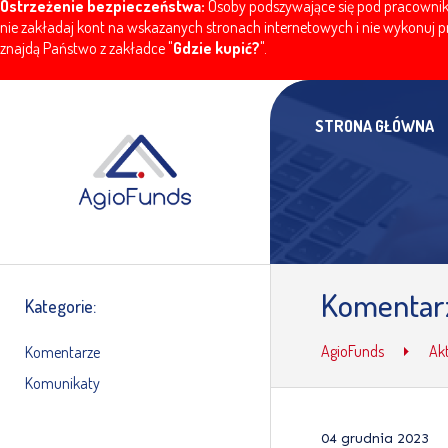
Ostrzeżenie bezpieczeństwa:
Osoby podszywające się pod pracownikó
nie zakładaj kont na wskazanych stronach internetowych i nie wykonuj pr
znajdą Państwo z zakładce "
Gdzie kupić?
".
STRONA GŁÓWNA
Komentarz
Kategorie:
AgioFunds
Ak
Komentarze
Komunikaty
04 grudnia 2023