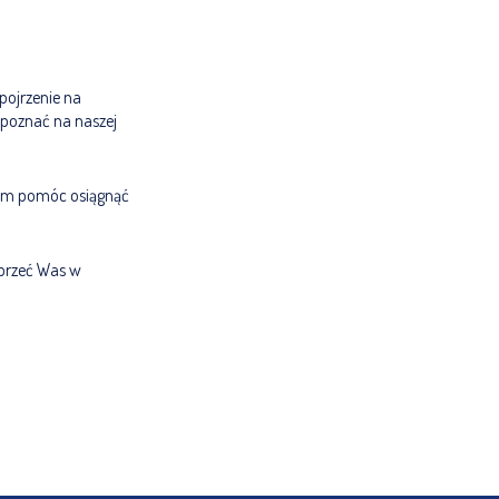
pojrzenie na
apoznać na naszej
Wam pomóc osiągnąć
sprzeć Was w