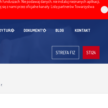
nduszach. Nie podawaj danych, nie instaluj nieznanych aplikacji,
 się z nami przez oficjalne kanały. Listę partnerów Towarzystwa
x
RYTURA
DOKUMENTY
BLOG
KONTAKT
STREFA FIZ
STI24
r.