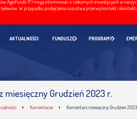
w AgioFunds TFI mogą informować o rzekomych inwestycjach w naszych fu
zelewów. W przypadku podejrzenia oszustwa przerwij kontakt i skontaktuj
AKTUALNOŚCI
FUNDUSZE
PROGRAMY
EME
 miesięczny Grudzień 2023 r.
tualności
Komentarze
Komentarz miesięczny Grudzień 2023 