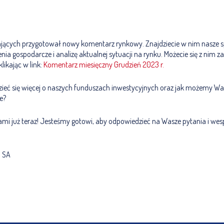
ających przygotował nowy komentarz rynkowy. Znajdziecie w nim nasze s
ia gospodarcze i analizę aktualnej sytuacji na rynku. Możecie się z nim z
klikając w link:
Komentarz miesięczny Grudzień 2023 r.
dzieć się więcej o naszych funduszach inwestycyjnych oraz jak możemy 
e?
nami już teraz! Jesteśmy gotowi, aby odpowiedzieć na Wasze pytania i we
I SA