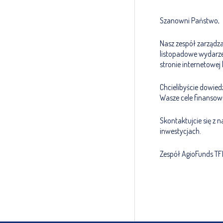
Szanowni Państwo,
Nasz zespół zarządz
listopadowe wydarzen
stronie internetowej 
Chcielibyście dowie
Wasze cele finansow
Skontaktujcie się z 
inwestycjach.
Zespół AgioFunds TF