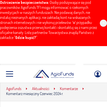
Ostrzeżenie bezpieczeństwa:
Osoby podszywające się pod
pracowników AgioFunds TFI mogą informować o rzekomych
inwestycjach w naszych funduszach. Nie podawaj danych, nie
instaluj nieznanych aplikacji, nie zakładaj kont na wskazanych
stronach internetowych i nie wykonuj przelewów. W przypadku
x
podejrzenia oszustwa przerwij kontakt i skontaktuj się z nami przez
oficjalne kanały. Listę partnerów Towarzystwa znajdą Państwo z
zakładce "
Gdzie kupić?
".
Komentarz miesięczny
Czerwiec 2024 r.
AgioFunds
Aktualności
Komentarze
Komentarz miesięczny Czerwiec 2024 r.