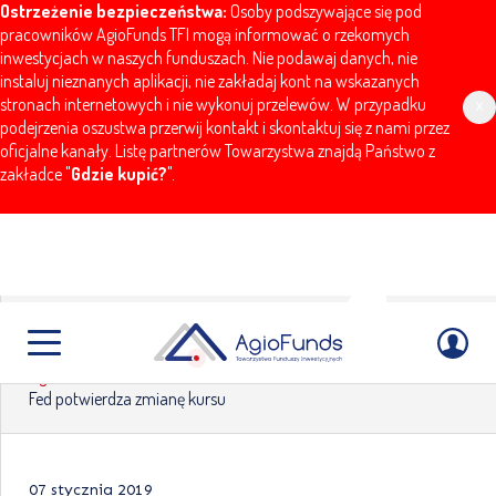
Ostrzeżenie bezpieczeństwa:
Osoby podszywające się pod
pracowników AgioFunds TFI mogą informować o rzekomych
inwestycjach w naszych funduszach. Nie podawaj danych, nie
instaluj nieznanych aplikacji, nie zakładaj kont na wskazanych
stronach internetowych i nie wykonuj przelewów. W przypadku
x
podejrzenia oszustwa przerwij kontakt i skontaktuj się z nami przez
oficjalne kanały. Listę partnerów Towarzystwa znajdą Państwo z
zakładce "
Gdzie kupić?
".
Fed potwierdza zmianę kursu
AgioFunds
Aktualności
Komentarze
Fed potwierdza zmianę kursu
07 stycznia 2019