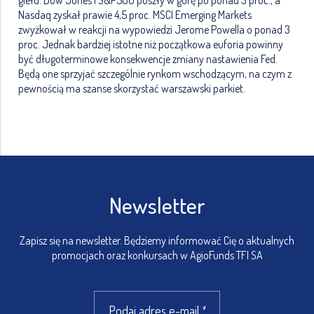
giełd. Dow Jones i S&P500 poszły w górę po ponad 3 proc., a
Nasdaq zyskał prawie 4,5 proc. MSCI Emerging Markets
zwyżkował w reakcji na wypowiedzi Jerome Powella o ponad 3
proc. Jednak bardziej istotne niż początkowa euforia powinny
być długoterminowe konsekwencje zmiany nastawienia Fed.
Będą one sprzyjać szczególnie rynkom wschodzącym, na czym z
pewnością ma szanse skorzystać warszawski parkiet.
Newsletter
Zapisz się na newsletter. Będziemy informować Cię o aktualnych
promocjach oraz konkursach w AgioFunds TFI SA