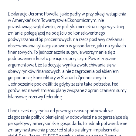
Deklaracje Jerome Powella, jakie padły w przy okazji wstąpienia
w Amerykańskim Towarzystwie Ekonomicznym, nie
pozostawiają wątpliwości, że polityka pieniężna ulega wyraźnej
zmianie, polegającej na odejściu od konsekwentnego
podwyższania stóp procentowych, na rzecz postawy czekania i
obserwowania sytuacji zarówno w gospodarce, jak i na rynkach
finansowych. To jednoznacznie sugeruje wstrzymanie się z
podnoszeniem kosztu pieniądza, przy czym Powell zręcznie
argumentował, że ta decyzja wynika z wsłuchiwania się w
obawy rynków finansowych, a nie z zagrożenia osłabieniem
gospodarczej koniunktury w Stanach Zjednoczonych.
Jednocześnie podkreślił, że gdyby zaszła taka potrzeba, Fed
gotów jest nawet zmienić plany związane z ograniczaniem sumy
bilansowej rezerwy federalnej.
Choć uczestnicy rynku od pewnego czasu spodziewali się
złagodzenia polityki pieniężnej, w odpowiedzi na pogarszające się
perspektywy amerykańskiej gospodarki, to jednak potwierdzenie
zmiany nastawienia przez Fed stało się silnym impulsem dla