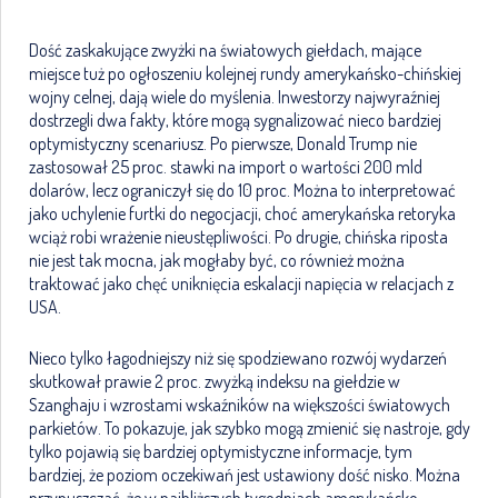
Dość zaskakujące zwyżki na światowych giełdach, mające
miejsce tuż po ogłoszeniu kolejnej rundy amerykańsko-chińskiej
wojny celnej, dają wiele do myślenia. Inwestorzy najwyraźniej
dostrzegli dwa fakty, które mogą sygnalizować nieco bardziej
optymistyczny scenariusz. Po pierwsze, Donald Trump nie
zastosował 25 proc. stawki na import o wartości 200 mld
dolarów, lecz ograniczył się do 10 proc. Można to interpretować
jako uchylenie furtki do negocjacji, choć amerykańska retoryka
wciąż robi wrażenie nieustępliwości. Po drugie, chińska riposta
nie jest tak mocna, jak mogłaby być, co również można
traktować jako chęć uniknięcia eskalacji napięcia w relacjach z
USA.
Nieco tylko łagodniejszy niż się spodziewano rozwój wydarzeń
skutkował prawie 2 proc. zwyżką indeksu na giełdzie w
Szanghaju i wzrostami wskaźników na większości światowych
parkietów. To pokazuje, jak szybko mogą zmienić się nastroje, gdy
tylko pojawią się bardziej optymistyczne informacje, tym
bardziej, że poziom oczekiwań jest ustawiony dość nisko. Można