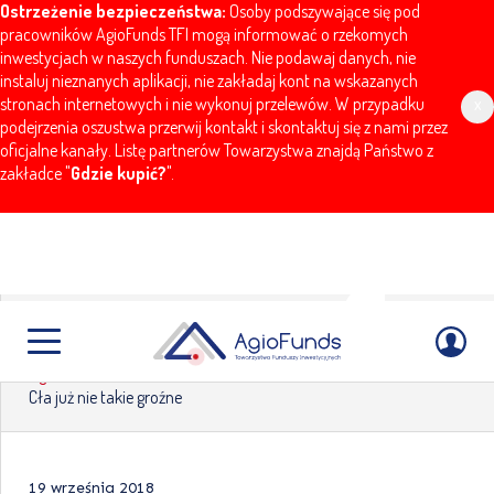
Ostrzeżenie bezpieczeństwa:
Osoby podszywające się pod
pracowników AgioFunds TFI mogą informować o rzekomych
inwestycjach w naszych funduszach. Nie podawaj danych, nie
instaluj nieznanych aplikacji, nie zakładaj kont na wskazanych
stronach internetowych i nie wykonuj przelewów. W przypadku
x
podejrzenia oszustwa przerwij kontakt i skontaktuj się z nami przez
oficjalne kanały. Listę partnerów Towarzystwa znajdą Państwo z
zakładce "
Gdzie kupić?
".
Cła już nie takie groźne
AgioFunds
Aktualności
Komentarze
Cła już nie takie groźne
19 września 2018