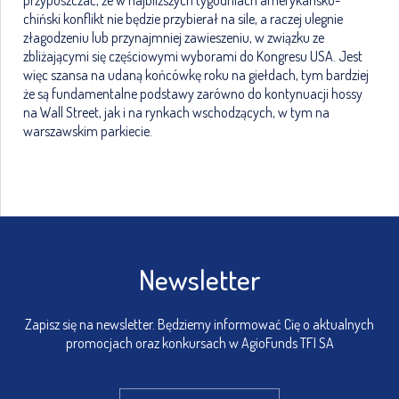
przypuszczać, że w najbliższych tygodniach amerykańsko-
chiński konflikt nie będzie przybierał na sile, a raczej ulegnie
złagodzeniu lub przynajmniej zawieszeniu, w związku ze
zbliżającymi się częściowymi wyborami do Kongresu USA. Jest
więc szansa na udaną końcówkę roku na giełdach, tym bardziej
że są fundamentalne podstawy zarówno do kontynuacji hossy
na Wall Street, jak i na rynkach wschodzących, w tym na
warszawskim parkiecie.
Newsletter
Zapisz się na newsletter. Będziemy informować Cię o aktualnych
promocjach oraz konkursach w AgioFunds TFI SA