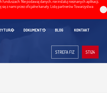
nduszach. Nie podawaj danych, nie instaluj nieznanych aplikacji,
 się z nami przez oficjalne kanały. Listę partnerów Towarzystwa
x
RYTURA
DOKUMENTY
BLOG
KONTAKT
STREFA FIZ
STI24