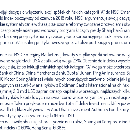
podjął decyzją o włączeniu akcji spółek chińskich kategorii “A” do MSCI Emer
rld Index począwszy od czerwca 2018 roku. MSCI argumentuje swoją decyz
skie systematycznie wdrażają założone reformy związane z rozwojem i ot
, czego przykładem jest wdrożony program łączący giełdy Shanghai-Sh
z bardziej przejrzyste normy i zasady ładu korporacyjnego, sukcesywnie
sparentność lokalnej polityki inwestycyjnej, a także postępujący proces 
indeksie MSCI Emerging Market znajdowały się tylko spółki notowane na 
otowane na giełdach USA z całkowitą wagą 27%. Obecnie do indeksu wyse
zacuje się, że po inkluzji chińskich spółek kategorii “A” waga może przekro
 Bank of China, China Merchents Bank, Guotai Junan, Ping An Insurance,
C Motor, Spring Airlines i wiele innych operujących zarówno loklanie jak i g
ępnych szacunków analityków z Goldman Sachs International na chińskie
mniej 210 mld USD zagranicznego kapitału w przeciągu najbliższych kilku 
kich rynków kapitałowych na świat coraz więcej zagranicznych instytucji 
dusze. Takim przykładem może być tutaj Fidelity Investment, który już w
usz dla tej klasy aktywów czy Abu Dhabi Investment Authority Fund, który
nwestycyjny z aktywami rzędu 10 mld USD.
ich na chwilę obecną jest praktycznie neutralna, Shanghai Composite inde
 indeks +0.03%, Hang Seng -0.38%.