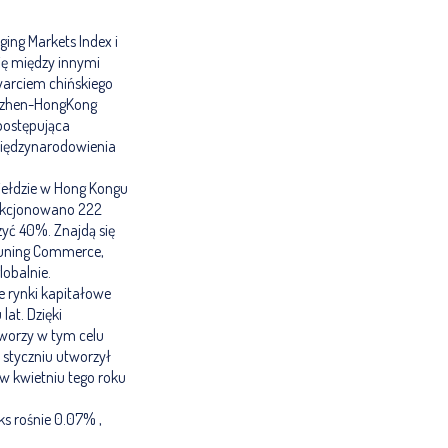
ging Markets Index i
ję między innymi
warciem chińskiego
anzhen-HongKong
 postępująca
umiędzynarodowienia
giełdzie w Hong Kongu
lekcjonowano 222
czyć 40%. Znajdą się
 Suning Commerce,
lobalnie.
 rynki kapitałowe
lat. Dzięki
tworzy w tym celu
 styczniu utworzył
 w kwietniu tego roku
ks rośnie 0.07% ,