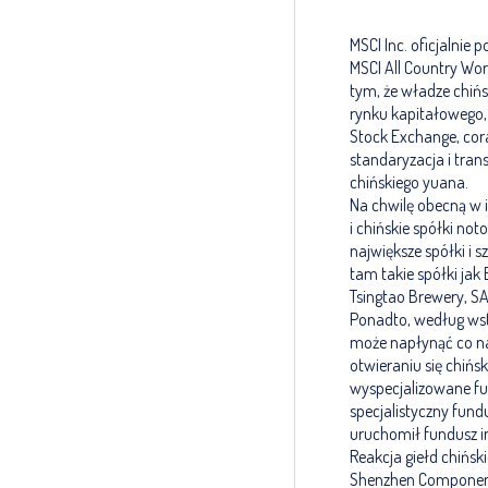
MSCI Inc. oficjalnie 
MSCI All Country Wo
tym, że władze chiń
rynku kapitałowego
Stock Exchange, cora
standaryzacja i tran
chińskiego yuana.
Na chwilę obecną w 
i chińskie spółki n
największe spółki i s
tam takie spółki jak
Tsingtao Brewery, SAI
Ponadto, według wst
może napłynąć co naj
otwieraniu się chińs
wyspecjalizowane fun
specjalistyczny fund
uruchomił fundusz i
Reakcja giełd chińsk
Shenzhen Component