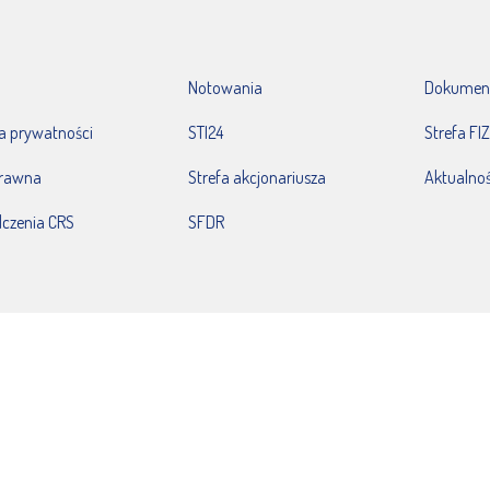
Notowania
Dokumen
ka prywatności
STI24
Strefa FIZ
prawna
Strefa akcjonariusza
Aktualnoś
czenia CRS
SFDR