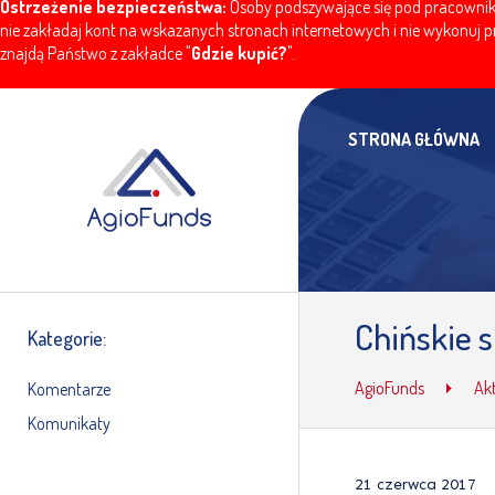
Ostrzeżenie bezpieczeństwa:
Osoby podszywające się pod pracownikó
nie zakładaj kont na wskazanych stronach internetowych i nie wykonuj pr
znajdą Państwo z zakładce "
Gdzie kupić?
".
STRONA GŁÓWNA
Chińskie s
Kategorie:
AgioFunds
Ak
Komentarze
Komunikaty
21 czerwca 2017