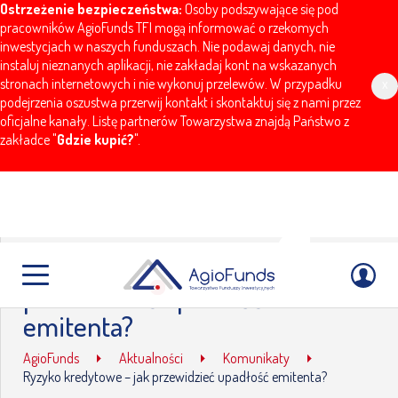
Ostrzeżenie bezpieczeństwa:
Osoby podszywające się pod
pracowników AgioFunds TFI mogą informować o rzekomych
inwestycjach w naszych funduszach. Nie podawaj danych, nie
instaluj nieznanych aplikacji, nie zakładaj kont na wskazanych
stronach internetowych i nie wykonuj przelewów. W przypadku
x
podejrzenia oszustwa przerwij kontakt i skontaktuj się z nami przez
oficjalne kanały. Listę partnerów Towarzystwa znajdą Państwo z
zakładce "
Gdzie kupić?
".
Ryzyko kredytowe – jak
przewidzieć upadłość
emitenta?
AgioFunds
Aktualności
Komunikaty
Ryzyko kredytowe – jak przewidzieć upadłość emitenta?