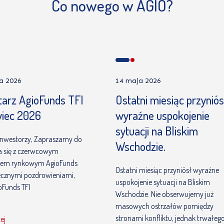
Co nowego w AGIO?
a 2026
14 maja 2026
arz AgioFunds TFI
Ostatni miesiąc przyniós
wiec 2026
wyraźne uspokojenie
sytuacji na Bliskim
Inwestorzy, Zapraszamy do
Wschodzie.
a się z czerwcowym
em rynkowym AgioFunds
Ostatni miesiąc przyniósł wyraźne
decznymi pozdrowieniami,
uspokojenie sytuacji na Bliskim
oFunds TFI
Wschodzie. Nie obserwujemy już
masowych ostrzałów pomiędzy
stronami konfliktu, jednak trwałego.
ej