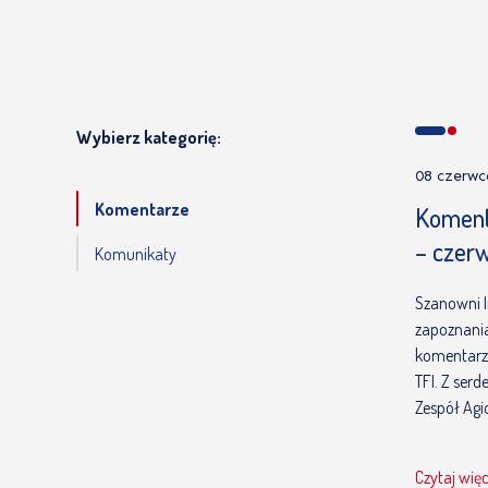
Wybierz kategorię:
08 czerwc
Komentarze
Koment
– czer
Komunikaty
Szanowni 
zapoznani
komentarz
TFI. Z ser
Zespół Agi
Czytaj więc