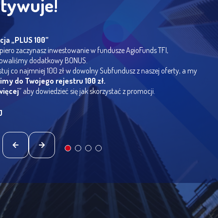
tywuje!
ja „PLUS 100”
opiero zaczynasz inwestowanie w fundusze AgioFunds TFI,
towaliśmy dodatkowy BONUS.
tuj co najmniej 100 zł w dowolny Subfundusz z naszej oferty, a my
imy do Twojego rejestru 100 zł.
więcej
” aby dowiedzieć się jak skorzystać z promocji.
J