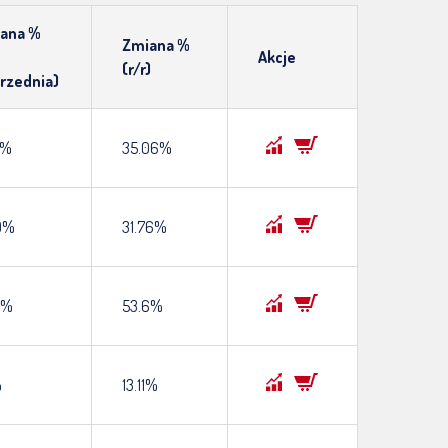
ana %
Zmiana %
Akcje
(r/r)
rzednia)
7%
35.06%
9%
31.76%
8%
53.6%
%
13.11%