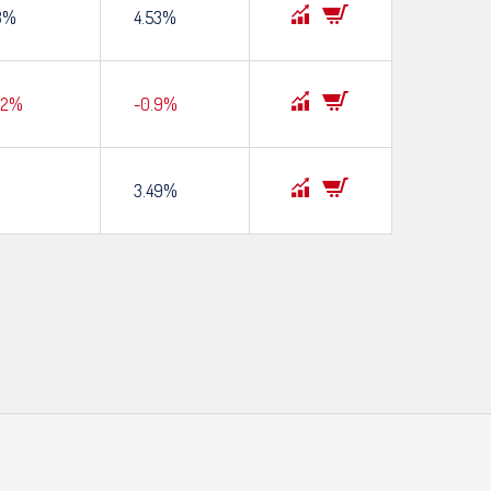
3%
4.53%
02%
-0.9%
3.49%