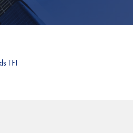
ds TFI