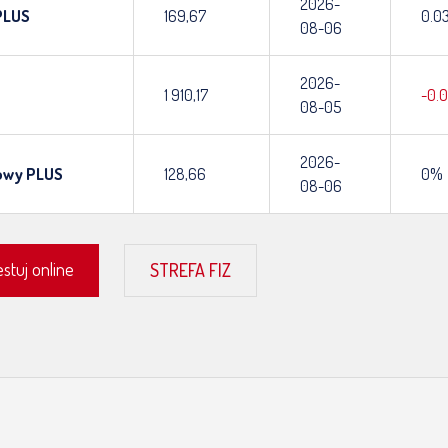
2026-
 PLUS
169,67
0.0
08-06
2026-
1 910,17
-0.
08-05
2026-
owy PLUS
128,66
0%
08-06
stuj online
STREFA FIZ