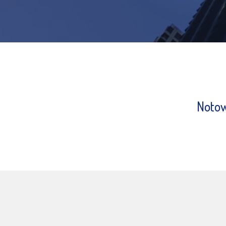
Notow