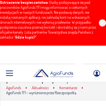
Ostrzeżenie bezpieczeństwa:
Osoby podszywające się pod
pracowników AgioFunds TFI mogą informować o rzekomych
inwestycjach w naszych funduszach. Nie podawaj danych, nie
instaluj nieznanych aplikacji, nie zakładaj kont na wskazanych
stronach internetowych i nie wykonuj przelewów. W przypadku
x
podejrzenia oszustwa przerwij kontakt i skontaktuj się z nami przez
oficjalne kanały. Listę partnerów Towarzystwa znajdą Państwo z
zakładce "
Gdzie kupić?
".
AgioFunds TFI – wyróżnione
przez Rzeczpospolitą
AgioFunds
Aktualności
Komentarze
AgioFunds TFI – wyróżnione przez Rzeczpospolitą