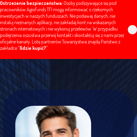
Ostrzeżenie bezpieczeństwa:
Osoby podszywające się pod
pracowników AgioFunds TFI mogą informować o rzekomych
inwestycjach w naszych funduszach. Nie podawaj danych, nie
instaluj nieznanych aplikacji, nie zakładaj kont na wskazanych
stronach internetowych i nie wykonuj przelewów. W przypadku
x
podejrzenia oszustwa przerwij kontakt i skontaktuj się z nami przez
oficjalne kanały. Listę partnerów Towarzystwa znajdą Państwo z
zakładce "
Gdzie kupić?
".