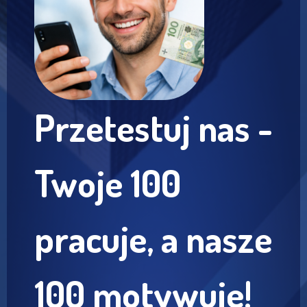
Przetestuj nas -
Twoje 100
pracuje, a nasze
100 motywuje!