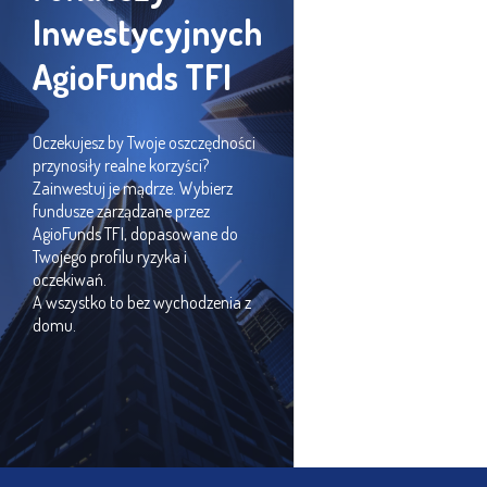
Inwestycyjnych
AgioFunds TFI
Oczekujesz by Twoje oszczędności
przynosiły realne korzyści?
Zainwestuj je mądrze. Wybierz
fundusze zarządzane przez
AgioFunds TFI, dopasowane do
Twojego profilu ryzyka i
oczekiwań.
A wszystko to bez wychodzenia z
domu.