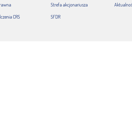
prawna
Strefa akcjonariusza
Aktualnoś
czenia CRS
SFDR