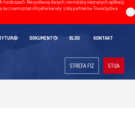
nduszach. Nie podawaj danych, nie instaluj nieznanych aplikacji,
 się z nami przez oficjalne kanały. Listę partnerów Towarzystwa
x
RYTURA
DOKUMENTY
BLOG
KONTAKT
STREFA FIZ
STI24