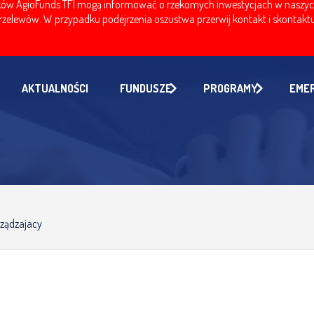
w AgioFunds TFI mogą informować o rzekomych inwestycjach w naszych fu
zelewów. W przypadku podejrzenia oszustwa przerwij kontakt i skontaktuj
AKTUALNOŚCI
FUNDUSZE
PROGRAMY
EME
rządzajacy