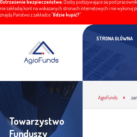
Ostrzeżenie bezpieczeństwa:
Osoby podszywające się pod pracownikó
nie zakładaj kont na wskazanych stronach internetowych i nie wykonuj pr
znajdą Państwo z zakładce "
Gdzie kupić?
".
STRONA GŁÓWNA
AgioFunds
za
Towarzystwo
Funduszy