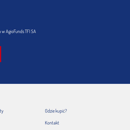
h w AgioFunds TFI SA
ty
Gdzie kupić?
Kontakt