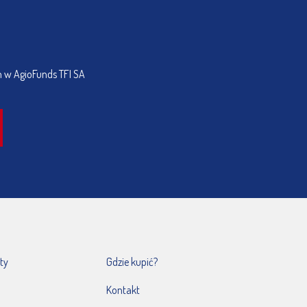
h w AgioFunds TFI SA
ty
Gdzie kupić?
Kontakt