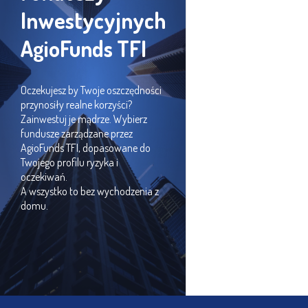
Inwestycyjnych
AgioFunds TFI
Oczekujesz by Twoje oszczędności
przynosiły realne korzyści?
Zainwestuj je mądrze. Wybierz
fundusze zarządzane przez
AgioFunds TFI, dopasowane do
Twojego profilu ryzyka i
oczekiwań.
A wszystko to bez wychodzenia z
domu.