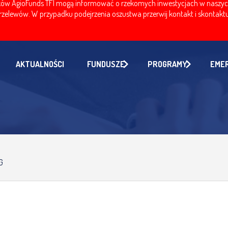
w AgioFunds TFI mogą informować o rzekomych inwestycjach w naszych fu
zelewów. W przypadku podejrzenia oszustwa przerwij kontakt i skontaktuj
AKTUALNOŚCI
FUNDUSZE
PROGRAMY
EME
G