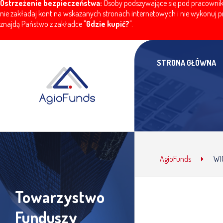
Ostrzeżenie bezpieczeństwa:
Osoby podszywające się pod pracownikó
nie zakładaj kont na wskazanych stronach internetowych i nie wykonuj pr
znajdą Państwo z zakładce "
Gdzie kupić?
".
STRONA GŁÓWNA
AgioFunds
WI
Towarzystwo
Funduszy