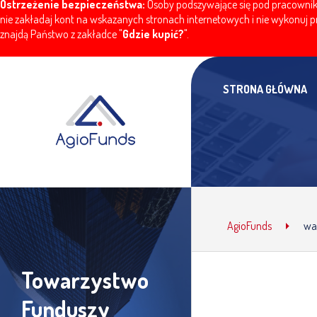
Ostrzeżenie bezpieczeństwa:
Osoby podszywające się pod pracownikó
nie zakładaj kont na wskazanych stronach internetowych i nie wykonuj pr
znajdą Państwo z zakładce "
Gdzie kupić?
".
STRONA GŁÓWNA
AgioFunds
wal
Towarzystwo
Funduszy