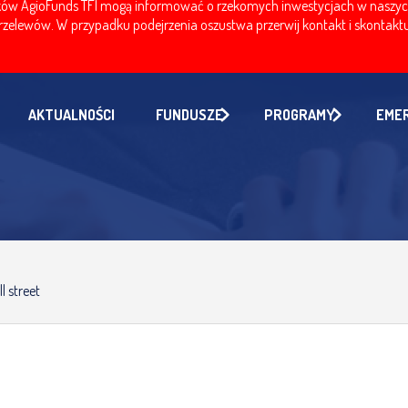
w AgioFunds TFI mogą informować o rzekomych inwestycjach w naszych fu
zelewów. W przypadku podejrzenia oszustwa przerwij kontakt i skontaktuj
AKTUALNOŚCI
FUNDUSZE
PROGRAMY
EME
l street