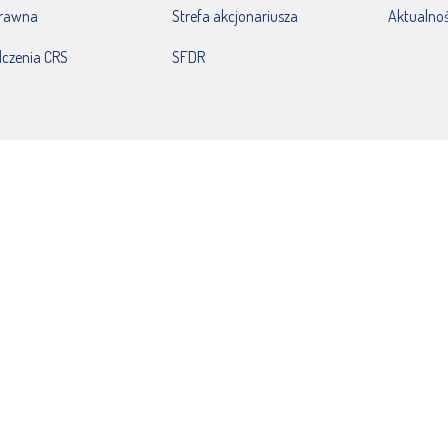
prawna
Strefa akcjonariusza
Aktualnoś
czenia CRS
SFDR