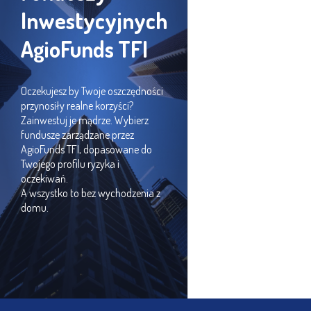
Inwestycyjnych
AgioFunds TFI
Oczekujesz by Twoje oszczędności
przynosiły realne korzyści?
Zainwestuj je mądrze. Wybierz
fundusze zarządzane przez
AgioFunds TFI, dopasowane do
Twojego profilu ryzyka i
oczekiwań.
A wszystko to bez wychodzenia z
domu.