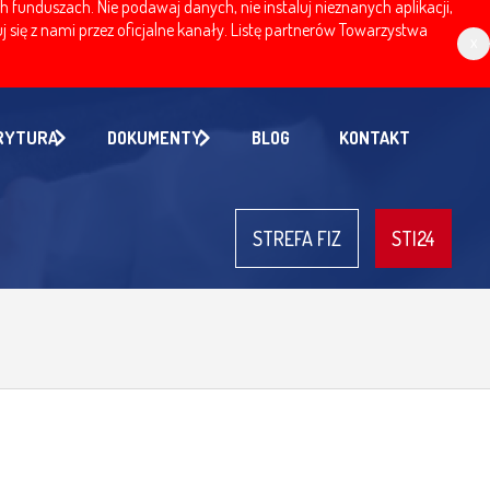
nduszach. Nie podawaj danych, nie instaluj nieznanych aplikacji,
 się z nami przez oficjalne kanały. Listę partnerów Towarzystwa
x
RYTURA
DOKUMENTY
BLOG
KONTAKT
STREFA FIZ
STI24