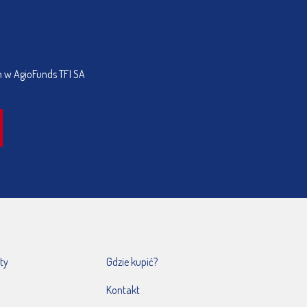
h w AgioFunds TFI SA
ty
Gdzie kupić?
Kontakt