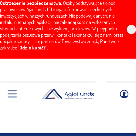
Ostrzeżenie bezpieczeństwa:
Osoby podszywające się pod
pracowników AgioFunds TFI mogą informować o rzekomych
inwestycjach w naszych funduszach. Nie podawaj danych, nie
instaluj nieznanych aplikacji, nie zakładaj kont na wskazanych
stronach internetowych i nie wykonuj przelewów. W przypadku
x
podejrzenia oszustwa przerwij kontakt i skontaktuj się z nami przez
oficjalne kanały. Listę partnerów Towarzystwa znajdą Państwo z
zakładce "
Gdzie kupić?
".
AgioFunds
prezes