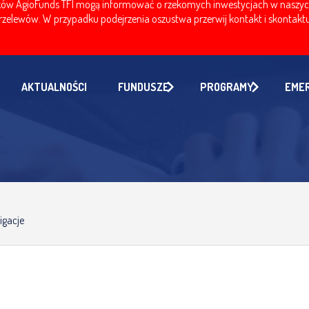
w AgioFunds TFI mogą informować o rzekomych inwestycjach w naszych fu
zelewów. W przypadku podejrzenia oszustwa przerwij kontakt i skontaktuj
AKTUALNOŚCI
FUNDUSZE
PROGRAMY
EME
igacje