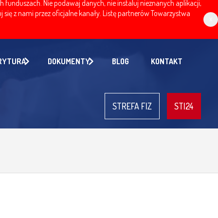
nduszach. Nie podawaj danych, nie instaluj nieznanych aplikacji,
 się z nami przez oficjalne kanały. Listę partnerów Towarzystwa
x
RYTURA
DOKUMENTY
BLOG
KONTAKT
STREFA FIZ
STI24