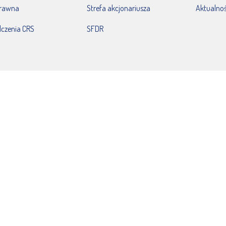
prawna
Strefa akcjonariusza
Aktualnoś
czenia CRS
SFDR