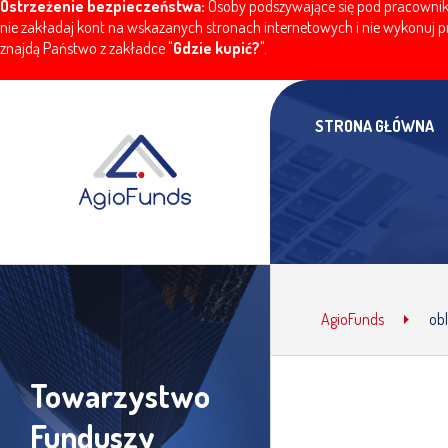
Ostrzeżenie bezpieczeństwa:
Osoby podszywające się pod pracownikó
nie zakładaj kont na wskazanych stronach internetowych i nie wykonuj pr
znajdą Państwo z zakładce "
Gdzie kupić?
".
STRONA GŁÓWNA
AgioFunds
obl
Towarzystwo
Funduszy