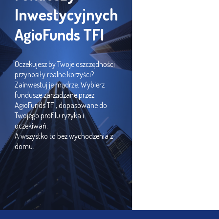
Inwestycyjnych
AgioFunds TFI
Oczekujesz by Twoje oszczędności
przynosiły realne korzyści?
Zainwestuj je mądrze. Wybierz
fundusze zarządzane przez
AgioFunds TFI, dopasowane do
Twojego profilu ryzyka i
oczekiwań.
A wszystko to bez wychodzenia z
domu.