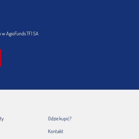
h w AgioFunds TFI SA
ty
Gdzie kupić?
Kontakt