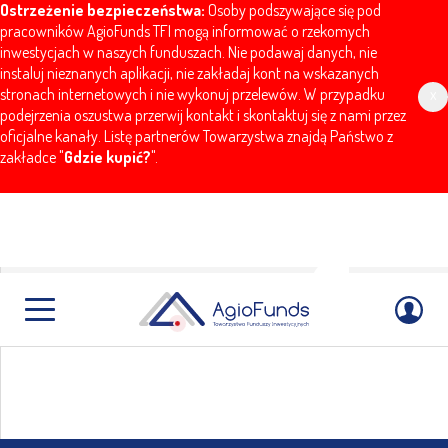
Ostrzeżenie bezpieczeństwa:
Osoby podszywające się pod
pracowników AgioFunds TFI mogą informować o rzekomych
inwestycjach w naszych funduszach. Nie podawaj danych, nie
instaluj nieznanych aplikacji, nie zakładaj kont na wskazanych
stronach internetowych i nie wykonuj przelewów. W przypadku
x
podejrzenia oszustwa przerwij kontakt i skontaktuj się z nami przez
oficjalne kanały. Listę partnerów Towarzystwa znajdą Państwo z
zakładce "
Gdzie kupić?
".
AgioFunds
komentarz miesięczny