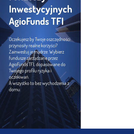
Inwestycyjnych
AgioFunds TFI
Oczekujesz by Twoje oszczędności
przynosiły realne korzyści?
Zainwestuj je mądrze. Wybierz
fundusze zarządzane przez
AgioFunds TFI, dopasowane do
Twojego profilu ryzyka i
oczekiwań.
A wszystko to bez wychodzenia z
domu.