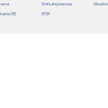
prawna
Strefa akcjonariusza
Aktualnoś
czenia CRS
SFDR