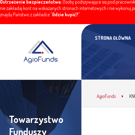
Ostrzeżenie bezpieczeństwa:
Osoby podszywające się pod pracownikó
nie zakładaj kont na wskazanych stronach internetowych i nie wykonuj pr
znajdą Państwo z zakładce "
Gdzie kupić?
".
STRONA GŁÓWNA
AgioFunds
KN
Towarzystwo
Funduszy