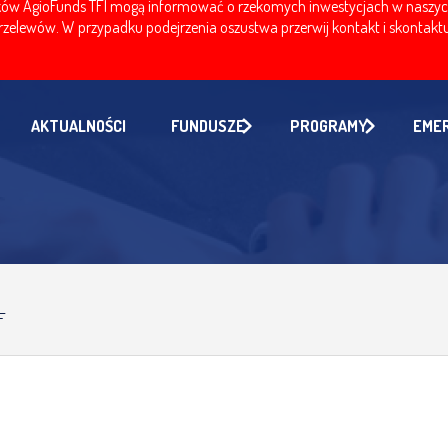
w AgioFunds TFI mogą informować o rzekomych inwestycjach w naszych fu
zelewów. W przypadku podejrzenia oszustwa przerwij kontakt i skontaktuj
AKTUALNOŚCI
FUNDUSZE
PROGRAMY
EME
F