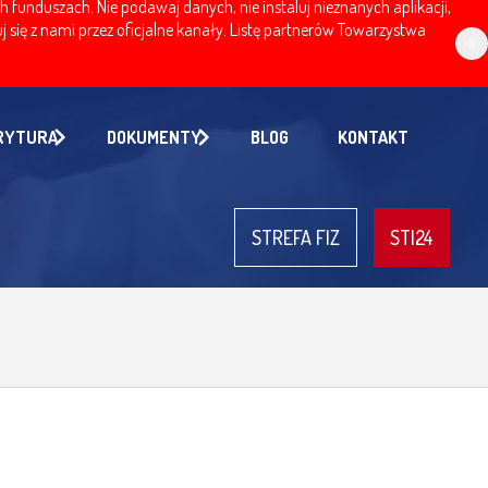
nduszach. Nie podawaj danych, nie instaluj nieznanych aplikacji,
 się z nami przez oficjalne kanały. Listę partnerów Towarzystwa
x
RYTURA
DOKUMENTY
BLOG
KONTAKT
STREFA FIZ
STI24