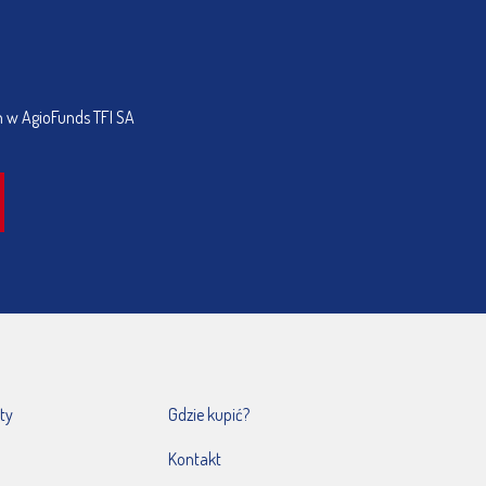
h w AgioFunds TFI SA
ty
Gdzie kupić?
Kontakt