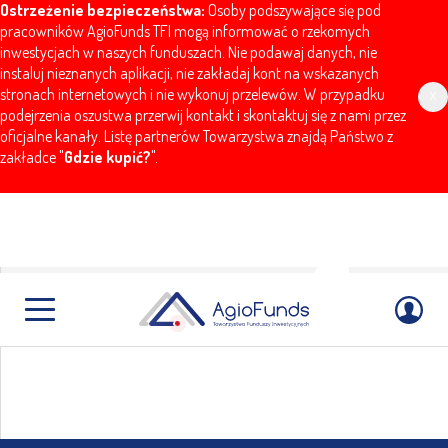
Ostrzeżenie bezpieczeństwa:
Osoby podszywające się pod
pracowników AgioFunds TFI mogą informować o rzekomych
inwestycjach w naszych funduszach. Nie podawaj danych, nie
instaluj nieznanych aplikacji, nie zakładaj kont na wskazanych
stronach internetowych i nie wykonuj przelewów. W przypadku
x
podejrzenia oszustwa przerwij kontakt i skontaktuj się z nami przez
oficjalne kanały. Listę partnerów Towarzystwa znajdą Państwo z
zakładce "
Gdzie kupić?
".
AgioFunds
emerytura