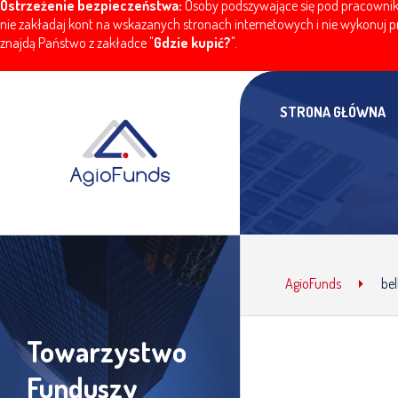
Ostrzeżenie bezpieczeństwa:
Osoby podszywające się pod pracownikó
nie zakładaj kont na wskazanych stronach internetowych i nie wykonuj pr
znajdą Państwo z zakładce "
Gdzie kupić?
".
STRONA GŁÓWNA
AgioFunds
be
Towarzystwo
Funduszy