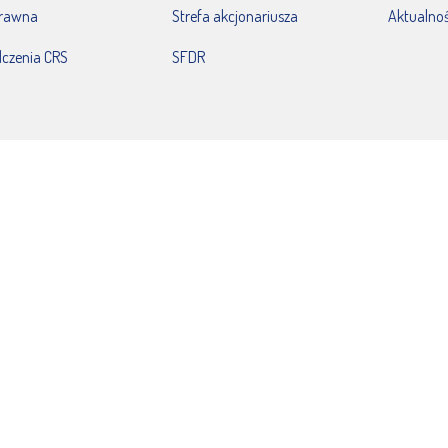
prawna
Strefa akcjonariusza
Aktualnoś
czenia CRS
SFDR