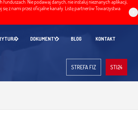
nduszach. Nie podawaj danych, nie instaluj nieznanych aplikacji,
 się z nami przez oficjalne kanały. Listę partnerów Towarzystwa
x
RYTURA
DOKUMENTY
BLOG
KONTAKT
STREFA FIZ
STI24