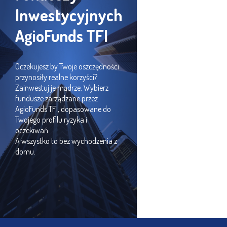
Inwestycyjnych
AgioFunds TFI
Oczekujesz by Twoje oszczędności
przynosiły realne korzyści?
Zainwestuj je mądrze. Wybierz
fundusze zarządzane przez
AgioFunds TFI, dopasowane do
Twojego profilu ryzyka i
oczekiwań.
A wszystko to bez wychodzenia z
domu.