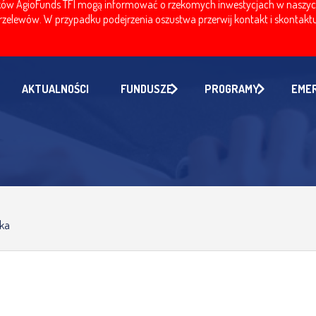
w AgioFunds TFI mogą informować o rzekomych inwestycjach w naszych fu
zelewów. W przypadku podejrzenia oszustwa przerwij kontakt i skontaktuj
AKTUALNOŚCI
FUNDUSZE
PROGRAMY
EME
lka