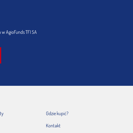
h w AgioFunds TFI SA
ty
Gdzie kupić?
Kontakt