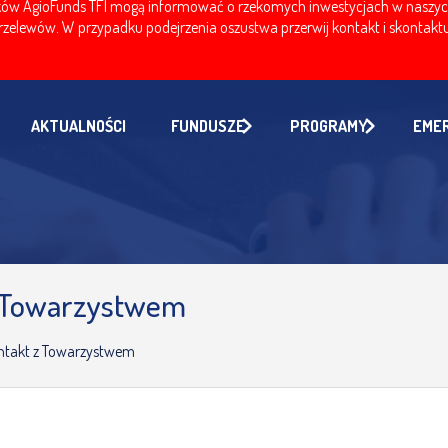
w AgioFunds TFI mogą informować o rzekomych inwestycjach w naszych fu
zelewów. W przypadku podejrzenia oszustwa przerwij kontakt i skontaktuj
AKTUALNOŚCI
FUNDUSZE
PROGRAMY
EME
z Towarzystwem
ntakt z Towarzystwem