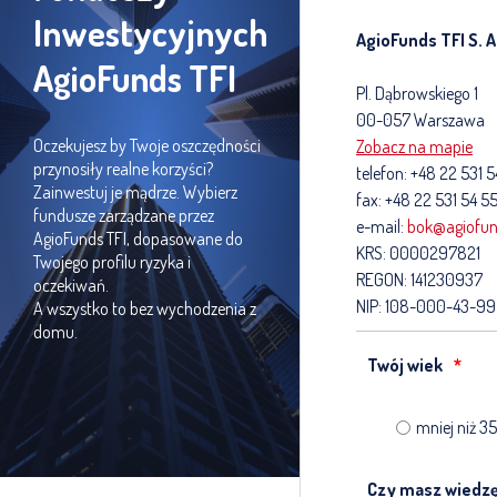
Inwestycyjnych
AgioFunds TFI S. A
AgioFunds TFI
Pl. Dąbrowskiego 1
00-057 Warszawa
Oczekujesz by Twoje oszczędności
Zobacz na mapie
przynosiły realne korzyści?
telefon: +48 22 531 5
Zainwestuj je mądrze. Wybierz
fax: +48 22 531 54 5
fundusze zarządzane przez
e-mail:
bok@agiofun
AgioFunds TFI, dopasowane do
KRS: 0000297821
Twojego profilu ryzyka i
REGON: 141230937
oczekiwań.
NIP: 108-000-43-99
A wszystko to bez wychodzenia z
domu.
Twój wiek
mniej niż 35
Czy masz wiedzę