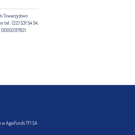
ds Towarzystwo
tel.: (22) 531 54 54,
RS 0000297821.
h w AgioFunds TFI SA