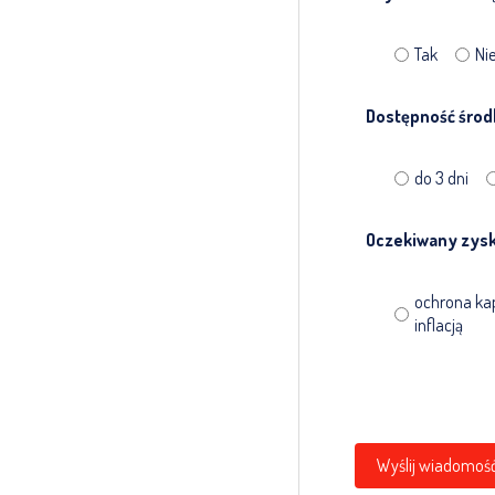
Tak
Ni
Dostępność śro
do 3 dni
Oczekiwany zys
ochrona kap
inflacją