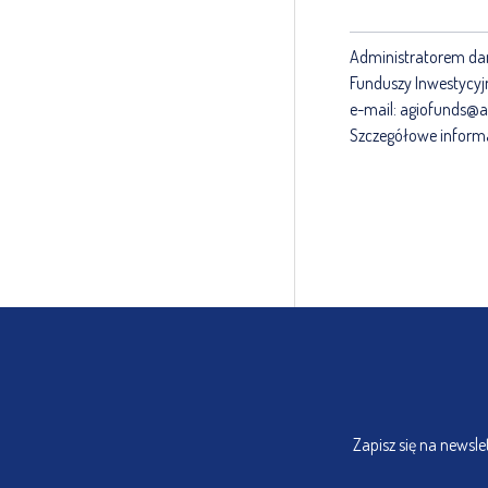
Administratorem da
Funduszy Inwestycyjn
e-mail: agiofunds@
Szczegółowe inform
Zapisz się na newsl