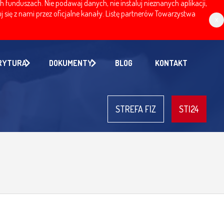
nduszach. Nie podawaj danych, nie instaluj nieznanych aplikacji,
 się z nami przez oficjalne kanały. Listę partnerów Towarzystwa
x
RYTURA
DOKUMENTY
BLOG
KONTAKT
STREFA FIZ
STI24