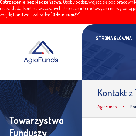
Ostrzeżenie bezpieczeństwa:
Osoby podszywające się pod pracownikó
nie zakładaj kont na wskazanych stronach internetowych i nie wykonuj pr
znajdą Państwo z zakładce "
Gdzie kupić?
".
STRONA GŁÓWNA
Kontakt 
AgioFunds
Ko
Towarzystwo
Funduszy