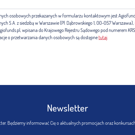
nych osobowych przekazanych w formularzu kontaktowym jest AgioFun
ych S.A. z siedzibą w Warszawie (Pl. Dąbrowskiego 1, 00-057 Warszawa), nr 
agiofunds.pl, wpisana do Krajowego Rejestru Sądowego pod numerem K
acje o przetwarzania danych osobowych są dostępne
tutaj
.
Newsletter
etter. Będziemy informować Cię o aktualnych promocjach oraz konkursac