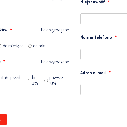
Miejscowość
e
dków
Pole wymagane
Numer telefonu
do miesiąca
do roku
k
Pole wymagane
Adres e-mail
itału przed
do
powyżej
10%
10%