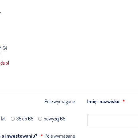
.
4 54
5
ds.pl
Pole wymagane
Imię i nazwisko
 lat
35 do 65
powyżej 65
 o inwestowaniu?
Pole wymagane