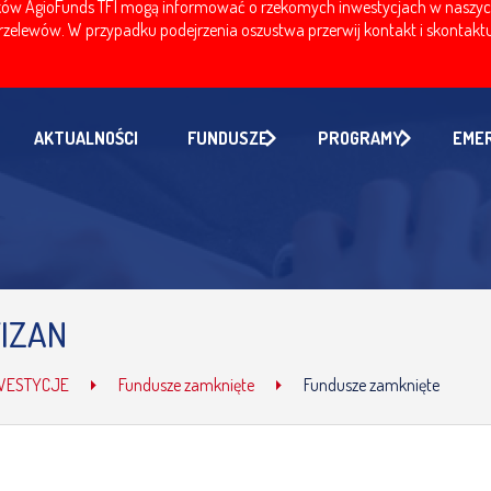
w AgioFunds TFI mogą informować o rzekomych inwestycjach w naszych fu
zelewów. W przypadku podejrzenia oszustwa przerwij kontakt i skontaktuj
AKTUALNOŚCI
FUNDUSZE
PROGRAMY
EME
IZAN
WESTYCJE
Fundusze zamknięte
Fundusze zamknięte