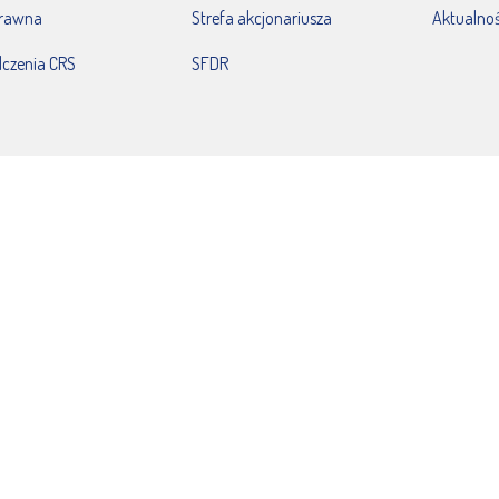
prawna
Strefa akcjonariusza
Aktualnoś
czenia CRS
SFDR