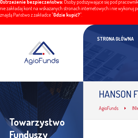
Ostrzeżenie bezpieczeństwa:
Osoby podszywające się pod pracownikó
nie zakładaj kont na wskazanych stronach internetowych i nie wykonuj pr
znajdą Państwo z zakładce "
Gdzie kupić?
".
STRONA GŁÓWNA
HANSON F
AgioFunds
IN
Towarzystwo
Funduszy