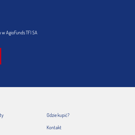
h w AgioFunds TFI SA
ty
Gdzie kupić?
Kontakt