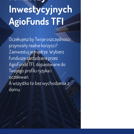
Inwestycyjnych
AgioFunds TFI
Oczekujesz by Twoje oszczędności
przynosiły realne korzyści?
Zainwestuj je mądrze. Wybierz
fundusze zarządzane przez
AgioFunds TFI, dopasowane do
Twojego profilu ryzyka i
oczekiwań.
A wszystko to bez wychodzenia z
domu.