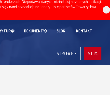
nduszach. Nie podawaj danych, nie instaluj nieznanych aplikacji,
 się z nami przez oficjalne kanały. Listę partnerów Towarzystwa
x
RYTURA
DOKUMENTY
BLOG
KONTAKT
STREFA FIZ
STI24