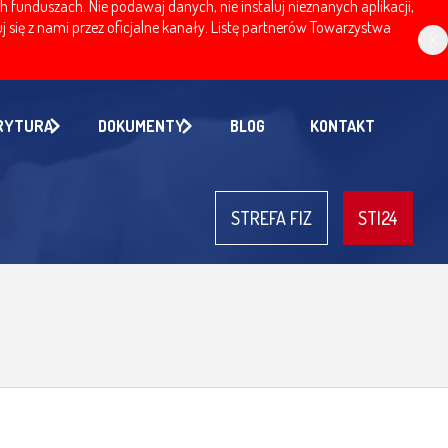
nduszach. Nie podawaj danych, nie instaluj nieznanych aplikacji,
 się z nami przez oficjalne kanały. Listę partnerów Towarzystwa
x
RYTURA
DOKUMENTY
BLOG
KONTAKT
STREFA FIZ
STI24