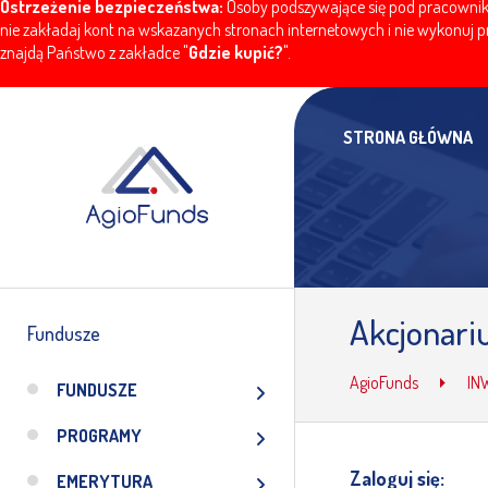
Ostrzeżenie bezpieczeństwa:
Osoby podszywające się pod pracownikó
nie zakładaj kont na wskazanych stronach internetowych i nie wykonuj pr
znajdą Państwo z zakładce "
Gdzie kupić?
".
STRONA GŁÓWNA
Akcjonari
Fundusze
AgioFunds
IN
FUNDUSZE
PROGRAMY
Zaloguj się:
EMERYTURA