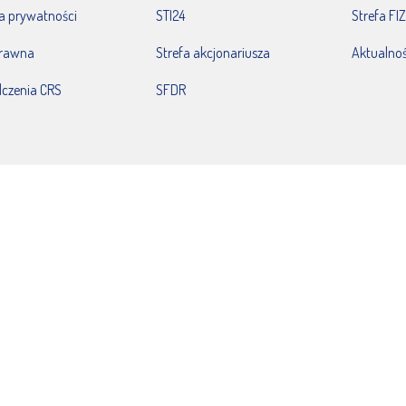
ka prywatności
STI24
Strefa FIZ
prawna
Strefa akcjonariusza
Aktualnoś
czenia CRS
SFDR