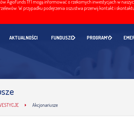
w AgioFunds TFI mogą informować o rzekomych inwestycjach w naszych fu
zelewów. W przypadku podejrzenia oszustwa przerwij kontakt i skontaktuj
AKTUALNOŚCI
FUNDUSZE
PROGRAMY
EME
usze
WESTYCJE
Akcjonariusze