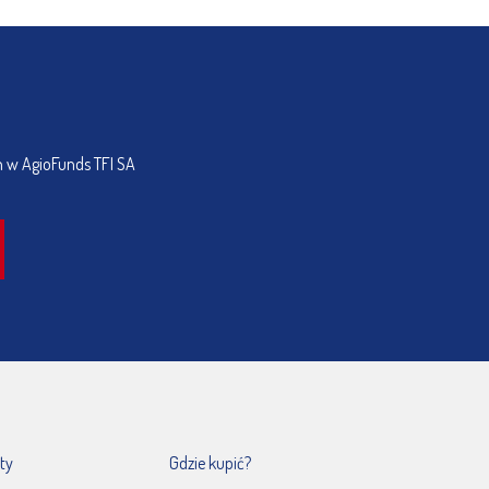
h w AgioFunds TFI SA
ty
Gdzie kupić?