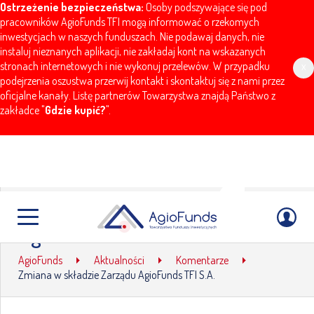
Ostrzeżenie bezpieczeństwa:
Osoby podszywające się pod
pracowników AgioFunds TFI mogą informować o rzekomych
inwestycjach w naszych funduszach. Nie podawaj danych, nie
instaluj nieznanych aplikacji, nie zakładaj kont na wskazanych
stronach internetowych i nie wykonuj przelewów. W przypadku
x
podejrzenia oszustwa przerwij kontakt i skontaktuj się z nami przez
oficjalne kanały. Listę partnerów Towarzystwa znajdą Państwo z
zakładce "
Gdzie kupić?
".
Zmiana w składzie Zarządu
AgioFunds TFI S.A.
AgioFunds
Aktualności
Komentarze
Zmiana w składzie Zarządu AgioFunds TFI S.A.