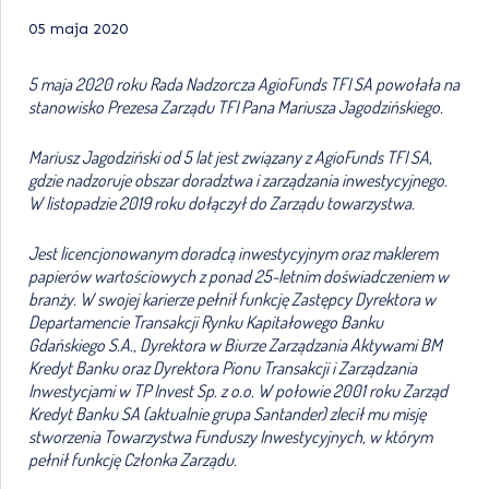
05 maja 2020
5 maja 2020 roku Rada Nadzorcza AgioFunds TFI SA powołała na
stanowisko Prezesa Zarządu TFI Pana Mariusza Jagodzińskiego.
Mariusz Jagodziński od 5 lat jest związany z AgioFunds TFI SA,
gdzie nadzoruje obszar doradztwa i zarządzania inwestycyjnego.
W listopadzie 2019 roku dołączył do Zarządu towarzystwa.
Jest licencjonowanym doradcą inwestycyjnym oraz maklerem
papierów wartościowych z ponad 25-letnim doświadczeniem w
branży. W swojej karierze pełnił funkcję Zastępcy Dyrektora w
Departamencie Transakcji Rynku Kapitałowego Banku
Gdańskiego S.A., Dyrektora w Biurze Zarządzania Aktywami BM
Kredyt Banku oraz Dyrektora Pionu Transakcji i Zarządzania
Inwestycjami w TP Invest Sp. z o.o. W połowie 2001 roku Zarząd
Kredyt Banku SA (aktualnie grupa Santander) zlecił mu misję
stworzenia Towarzystwa Funduszy Inwestycyjnych, w którym
pełnił funkcję Członka Zarządu.