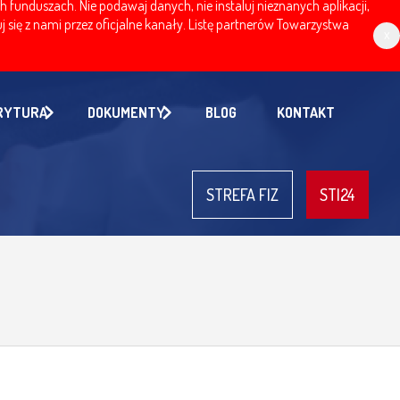
nduszach. Nie podawaj danych, nie instaluj nieznanych aplikacji,
 się z nami przez oficjalne kanały. Listę partnerów Towarzystwa
x
RYTURA
DOKUMENTY
BLOG
KONTAKT
STREFA FIZ
STI24