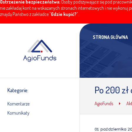
Ostrzeżenie bezpieczeństwa:
Osoby podszywające się pod pracownikó
nie zakładaj kont na wskazanych stronach internetowych i nie wykonuj pr
znajdą Państwo z zakładce "
Gdzie kupić?
".
STRONA GŁÓWNA
Po 200 zł 
Kategorie:
AgioFunds
Ak
Komentarze
Komunikaty
01 października 2