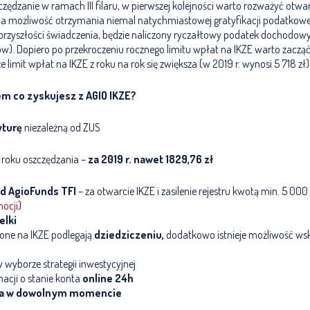
czędzanie w ramach III filaru, w pierwszej kolejności warto rozważyć otwar
na możliwość otrzymania niemal natychmiastowej gratyfikacji podatkowe
przyszłości świadczenia, będzie naliczony ryczałtowy podatek dochodow
). Dopiero po przekroczeniu rocznego limitu wpłat na IKZE warto zacząć
, że limit wpłat na IKZE z roku na rok się zwiększa (w 2019 r. wynosi 5 718 zł)
 co zyskujesz z AGIO IKZE?
yturę
niezależną od ZUS
 roku oszczędzania –
za 2019 r. nawet 1829,76
zł
d AgioFunds TFI
– za otwarcie IKZE i zasilenie rejestru kwotą min. 5 000 
ocji
)
elki
one na IKZE podlegają
dziedziczeniu,
dodatkowo istnieje możliwość ws
 wyborze strategii inwestycyjnej
acji o stanie konta
online 24h
ta w dowolnym momencie