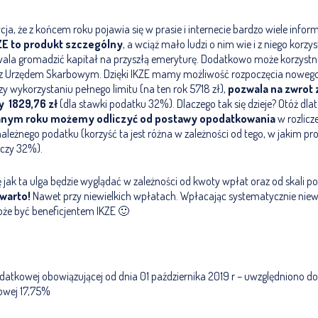
cja, że z końcem roku pojawia się w prasie i internecie bardzo wiele inform
ZE to produkt szczególny
, a wciąż mało ludzi o nim wie i z niego korz
pozwala gromadzić kapitał na przyszłą emeryturę. Dodatkowo może korzyst
e z Urzędem Skarbowym. Dzięki IKZE mamy możliwość rozpoczęcia nowego 
y wykorzystaniu pełnego limitu (na ten rok 5718 zł),
pozwala na zwrot 
 1829,76 zł
(dla stawki podatku 32%). Dlaczego tak się dzieje? Otóż dla
danym roku możemy odliczyć od postawy opodatkowania
w rozlicz
należnego podatku (korzyść ta jest różna w zależności od tego, w jakim 
 czy 32%).
 jak ta ulga będzie wyglądać w zależności od kwoty wpłat oraz od skali 
 warto!
Nawet przy niewielkich wpłatach. Wpłacając systematycznie niewi
oże być beneficjentem IKZE 🙂
odatkowej obowiązującej od dnia 01 października 2019 r – uwzględniono do
owej 17,75%