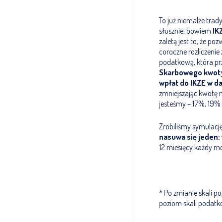
To już niemalże trady
słusznie, bowiem
IK
zaletą jest to, że 
coroczne rozliczeni
podatkową, która prz
Skarbowego kwoty
wpłat do IKZE w 
zmniejszając kwotę 
jesteśmy – 17%, 19%
Zrobiliśmy symulację
nasuwa się jeden:
12 miesięcy każdy m
* Po zmianie skali p
poziom skali podatk