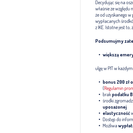
Decydując się na osz
właśnie ze względu 
że od uzyskanego w 
wypłacanych środków
z IKE. Istotne jest to
Podsumujmy zatem
większą emer
ulgę w PIT w każdym
bonus 200 zł
o
(
Regulamin prom
brak
podatku B
środki zgromadz
uposażonej
elastyczność
w
Dostęp do inform
Możliwa
wypła