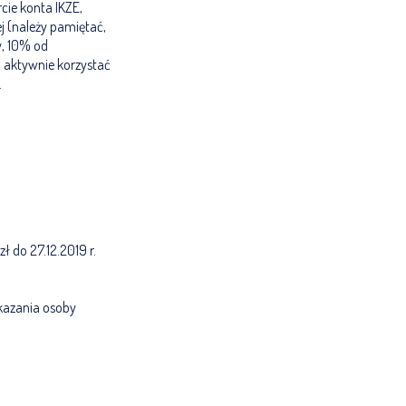
cie konta IKZE,
j (należy pamiętać,
y, 10% od
 aktywnie korzystać
.
zł do 27.12.2019 r.
kazania osoby