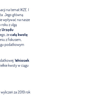
acji na temat IKZE. I
ysta. Jego główną
nie wpływać na nasze
roku z ulgą
z Urzędu
tego, że
całą kwotę
eniu z fiskusem,
progu podatkowym
podatkowej.
Wniosek
elkie kwoty w ciągu
 wyliczeń za 2019 rok