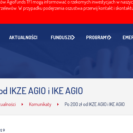
w AgioFunds TFI mogą informować o rzekomych inwestycjach w naszych fu
zelewów. W przypadku podejrzenia oszustwa przerwij kontakt i skontaktuj
AKTUALNOŚCI
FUNDUSZE
PROGRAMY
EME
od IKZE AGIO i IKE AGIO
tualności
Komunikaty
Po 200 zł od IKZE AGIO i IKE AGIO
019