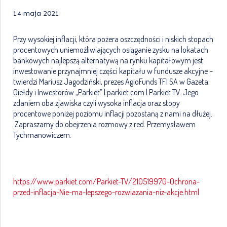
14 maja 2021
Przy wysokiej inflacji, która pożera oszczędności i niskich stopach
procentowych uniemożliwiających osiąganie zysku na lokatach
bankowych najlepszą alternatywą na rynku kapitałowym jest
inwestowanie przynajmniej części kapitału w fundusze akcyjne –
twierdzi Mariusz Jagodziński, prezes AgioFunds TFI SA w Gazeta
Giełdy i Inwestorów „Parkiet” | parkiet.com | Parkiet TV. Jego
zdaniem oba zjawiska czyli wysoka inflacja oraz stopy
procentowe poniżej poziomu inflacji pozostaną z nami na dłużej.
Zapraszamy do obejrzenia rozmowy z red. Przemysławem
Tychmanowiczem.
https://www.parkiet.com/Parkiet-TV/210519970-Ochrona-
przed-inflacja-Nie-ma-lepszego-rozwiazania-niz-akcje.html