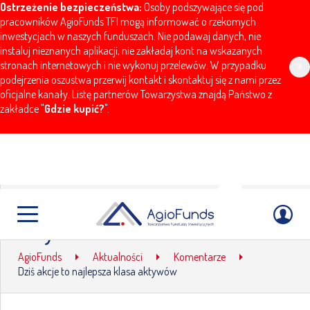
Ostrzeżenie bezpieczeństwa:
Osoby podszywające się pod
pracowników AgioFunds TFI mogą informować o rzekomych
inwestycjach w naszych funduszach. Nie podawaj danych, nie
instaluj nieznanych aplikacji, nie zakładaj kont na wskazanych
stronach internetowych i nie wykonuj przelewów. W przypadku
x
podejrzenia oszustwa przerwij kontakt i skontaktuj się z nami przez
oficjalne kanały. Listę partnerów Towarzystwa znajdą Państwo z
zakładce "
Gdzie kupić?
".
Dziś akcje to najlepsza klasa
aktywów
AgioFunds
Aktualności
Komentarze
Dziś akcje to najlepsza klasa aktywów