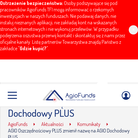
Ostrzeżenie bezpieczeństwa:
Osoby podszywające się pod
pracowników AgioFunds TFI mogą informować o rzekomych
inwestycjach w naszych funduszach. Nie podawaj danych, nie
instaluj nieznanych aplikacji, nie zakładaj kont na wskazanych
stronach internetowych i nie wykonuj przelewów. W przypadku
x
podejrzenia oszustwa przerwij kontakt i skontaktuj się z nami przez
oficjalne kanały. Listę partnerów Towarzystwa znajdą Państwo z
zakładce "
Gdzie kupić?
".
AGIO Oszczędnościowy PLUS
zmienił nazwę na AGIO
Dochodowy PLUS
AgioFunds
Aktualności
Komunikaty
AGIO Oszczędnościowy PLUS zmienił nazwę na AGIO Dochodowy
PLUS