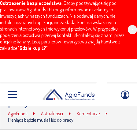
Ostrzeżenie bezpieczeństwa:
Osoby podszywające się pod
pracowników AgioFunds TFI mogą informować o rzekomych
inwestycjach w naszych funduszach. Nie podawaj danych, nie
instaluj nieznanych aplikacji, nie zakładaj kont na wskazanych
stronach internetowych i nie wykonuj przelewów. W przypadku
x
podejrzenia oszustwa przerwij kontakt i skontaktuj się z nami przez
oficjalne kanały. Listę partnerów Towarzystwa znajdą Państwo z
zakładce "
Gdzie kupić?
".
Pieniądz będzie musiał iść do
pracy
AgioFunds
Aktualności
Komentarze
Pieniądz będzie musiał iść do pracy