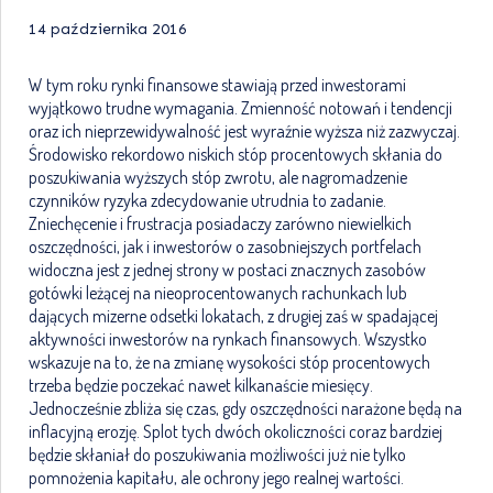
14 października 2016
W tym roku rynki finansowe stawiają przed inwestorami
wyjątkowo trudne wymagania. Zmienność notowań i tendencji
oraz ich nieprzewidywalność jest wyraźnie wyższa niż zazwyczaj.
Środowisko rekordowo niskich stóp procentowych skłania do
poszukiwania wyższych stóp zwrotu, ale nagromadzenie
czynników ryzyka zdecydowanie utrudnia to zadanie.
Zniechęcenie i frustracja posiadaczy zarówno niewielkich
oszczędności, jak i inwestorów o zasobniejszych portfelach
widoczna jest z jednej strony w postaci znacznych zasobów
gotówki leżącej na nieoprocentowanych rachunkach lub
dających mizerne odsetki lokatach, z drugiej zaś w spadającej
aktywności inwestorów na rynkach finansowych. Wszystko
wskazuje na to, że na zmianę wysokości stóp procentowych
trzeba będzie poczekać nawet kilkanaście miesięcy.
Jednocześnie zbliża się czas, gdy oszczędności narażone będą na
inflacyjną erozję. Splot tych dwóch okoliczności coraz bardziej
będzie skłaniał do poszukiwania możliwości już nie tylko
pomnożenia kapitału, ale ochrony jego realnej wartości.