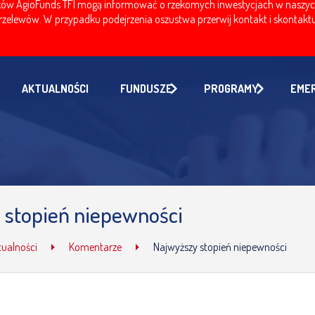
w AgioFunds TFI mogą informować o rzekomych inwestycjach w naszych fu
zelewów. W przypadku podejrzenia oszustwa przerwij kontakt i skontaktuj
AKTUALNOŚCI
FUNDUSZE
PROGRAMY
EME
 stopień niepewności
tualności
Komentarze
Najwyższy stopień niepewności