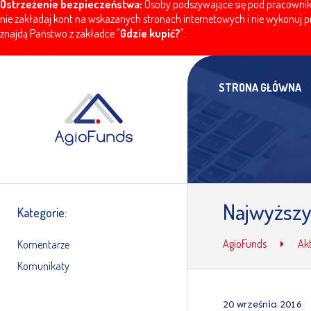
Ostrzeżenie bezpieczeństwa:
Osoby podszywające się pod pracownikó
nie zakładaj kont na wskazanych stronach internetowych i nie wykonuj pr
znajdą Państwo z zakładce "
Gdzie kupić?
".
STRONA GŁÓWNA
Najwyższy
Kategorie:
AgioFunds
Ak
Komentarze
Komunikaty
20 września 2016