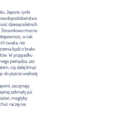
ku Japonii, rynki
ć prawdopodobieństwo
ość dziesięcioletnich
oc. Stosunkowo mocno
 Niepewność, w tak
ch świata, nie
jrzenia bądź o braku
ektów. W przypadku
iego pieniądza, zaś
tem, czy dalej brnąć
c do jeszcze większej
ponii, zaczynają
ężnej zabrnęły już
ziałań, mogłyby
hoć raczej nie