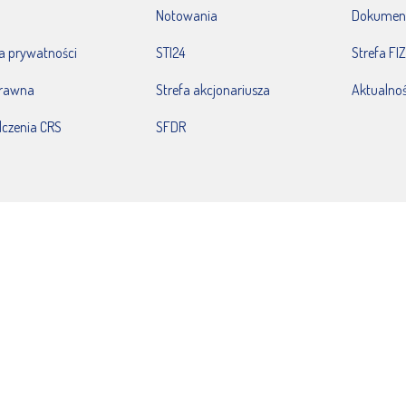
Notowania
Dokumen
ka prywatności
STI24
Strefa FIZ
prawna
Strefa akcjonariusza
Aktualnoś
czenia CRS
SFDR