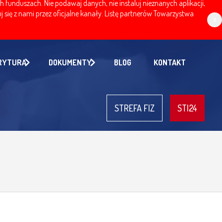
nduszach. Nie podawaj danych, nie instaluj nieznanych aplikacji,
 się z nami przez oficjalne kanały. Listę partnerów Towarzystwa
x
RYTURA
DOKUMENTY
BLOG
KONTAKT
STREFA FIZ
STI24