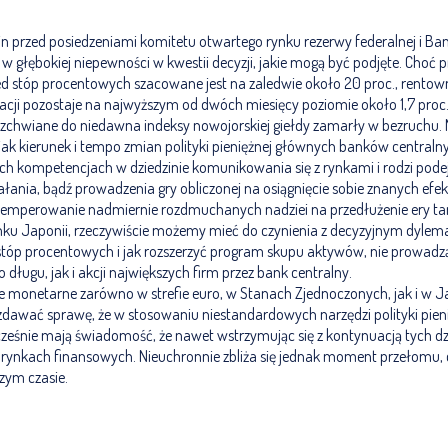
zin przed posiedzeniami komitetu otwartego rynku rezerwy federalnej i Ban
 w głębokiej niepewności w kwestii decyzji, jakie mogą być podjęte. Cho
ed stóp procentowych szacowane jest na zaledwie około 20 proc., rentown
acji pozostaje na najwyższym od dwóch miesięcy poziomie około 1,7 pr
 rozchwiane do niedawna indeksy nowojorskiej giełdy zamarły w bezruchu.
jak kierunek i tempo zmian polityki pieniężnej głównych banków centralny
 ich kompetencjach w dziedzinie komunikowania się z rynkami i rodzi pode
iałania, bądź prowadzenia gry obliczonej na osiągnięcie sobie znanych ef
temperowanie nadmiernie rozdmuchanych nadziei na przedłużenie ery tan
nku Japonii, rzeczywiście możemy mieć do czynienia z decyzyjnym dylema
stóp procentowych i jak rozszerzyć program skupu aktywów, nie prowadzą
 długu, jak i akcji największych firm przez bank centralny.
e monetarne zarówno w strefie euro, w Stanach Zjednoczonych, jak i w Ja
 zdawać sprawę, że w stosowaniu niestandardowych narzędzi polityki pieni
ocześnie mają świadomość, że nawet wstrzymując się z kontynuacją tych d
rynkach finansowych. Nieuchronnie zbliża się jednak moment przełomu, c
szym czasie.