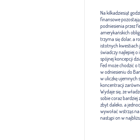
Na kilkadziesiąt god
finansowe pozostają
podniesienia przez F
amerykańskich oblig
trzyma się dolar, a
istotnych kwestiach 
świadczy najlepiej o
spójnej koncepcji dz
Fed może chodzić o 
w odniesieniu do Ba
w uliczkę ujemnych 
koncentracji zarówno
Wydaje się, że władz
sobie coraz bardziej
zbyt daleko, a jedn
wywołać wstrząs na 
nastąpi on w najbliż