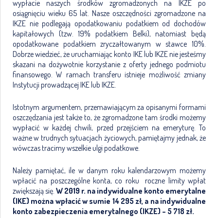
wypłacie naszych środków zgromadzonych na IKZE po
osiągnięciu wieku 65 lat. Nasze oszczędności zgromadzone na
IKZE nie podlegają opodatkowaniu podatkiem od dochodów
kapitałowych (tzw. 19% podatkiem Belki), natomiast będą
opodatkowane podatkiem zryczałtowanym w stawce 10%.
Dobrze wiedzieć, że uruchamiając konto IKE lub IKZE nie jesteśmy
skazani na dożywotnie korzystanie z oferty jednego podmiotu
finansowego. W ramach transferu istnieje możliwość zmiany
Instytucji prowadzącej IKE lub IKZE.
Istotnym argumentem, przemawiającym za opisanymi formami
oszczędzania jest także to, że zgromadzone tam środki możemy
wypłacić w każdej chwili, przed przejściem na emeryturę. To
ważne w trudnych sytuacjach życiowych, pamiętajmy jednak, że
wówczas tracimy wszelkie ulgi podatkowe.
Należy pamiętać, ile w danym roku kalendarzowym możemy
wpłacić na poszczególne konta, co roku roczne limity wpłat
zwiększają się.
W 2019 r. na indywidualne konto emerytalne
(IKE) można wpłacić w sumie 14 295 zł, a na indywidualne
konto zabezpieczenia emerytalnego (IKZE) – 5 718 zł.