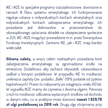
IKE i IKZE to specjalne programy oszczędnościowe, stworzone w
ramach III filaru systemu emerytalnego. Ich funkcjonowanie
reguluje ustawa o indywidualnych kontach emerytalnych oraz
indywidualnych kontach zabezpieczenia emerytalnego. Ich
posiadanie jest dobrowolne, w przeciwieństwie do
obowiązkowego opłacania składek na ubezpieczenie społeczne
w ZUS. IKE i IKZE mogą być prowadzone m.in. przez Towarzystwa
Funduszy Inwestycyjnych. Zarówno IKE, jak i IKZE mają bardzo
wiele zalet.
Główną zaletą,
a wręcz celem nadrzędnym posiadania kont
zabezpieczenia emerytalnego są zgromadzone środki na
emeryturę. Dodatkowo, aby zachęcić obywateli, ustawodawca
zadbał o korzyści podatkowe. W przypadku IKE to możliwość
uniknięcia zapłaty tzw. podatku „Belki” (19% podatek od zysków
kapitałowych). Prawo to nabywamy po osiągnięciu wieku 60 lat.
W wypadku IKZE mamy do czynienia z dwoma ulgami. Pierwsza
z nich to możliwość odliczenia wpłaconych środków od dochodu
w danym roku, co w praktyce może stanowić
nawet
1 829,76
zł ulgi podatkowej za 2019 rok
. Drugą ulgę otrzymamy przy