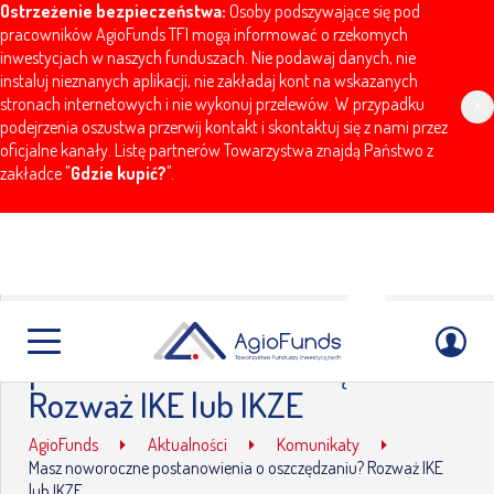
Ostrzeżenie bezpieczeństwa:
Osoby podszywające się pod
pracowników AgioFunds TFI mogą informować o rzekomych
inwestycjach w naszych funduszach. Nie podawaj danych, nie
instaluj nieznanych aplikacji, nie zakładaj kont na wskazanych
stronach internetowych i nie wykonuj przelewów. W przypadku
x
podejrzenia oszustwa przerwij kontakt i skontaktuj się z nami przez
oficjalne kanały. Listę partnerów Towarzystwa znajdą Państwo z
zakładce "
Gdzie kupić?
".
Masz noworoczne
postanowienia o oszczędzaniu?
Rozważ IKE lub IKZE
AgioFunds
Aktualności
Komunikaty
Masz noworoczne postanowienia o oszczędzaniu? Rozważ IKE
lub IKZE