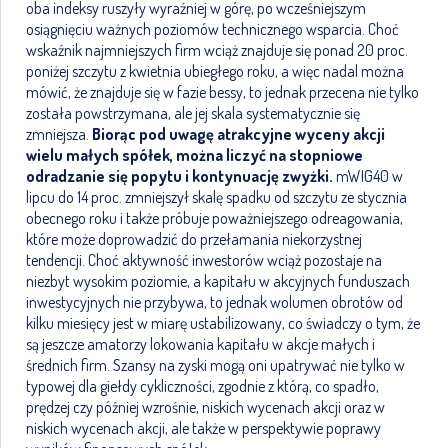
oba indeksy ruszyły wyraźniej w górę, po wcześniejszym
osiągnięciu ważnych poziomów technicznego wsparcia. Choć
wskaźnik najmniejszych firm wciąż znajduje się ponad 20 proc.
poniżej szczytu z kwietnia ubiegłego roku, a więc nadal można
mówić, że znajduje się w fazie bessy, to jednak przecena nie tylko
została powstrzymana, ale jej skala systematycznie się
zmniejsza.
Biorąc pod uwagę atrakcyjne wyceny akcji
wielu małych spółek, można liczyć na stopniowe
odradzanie się popytu i kontynuację zwyżki.
mWIG40 w
lipcu do 14 proc. zmniejszył skalę spadku od szczytu ze stycznia
obecnego roku i także próbuje poważniejszego odreagowania,
które może doprowadzić do przełamania niekorzystnej
tendencji. Choć aktywność inwestorów wciąż pozostaje na
niezbyt wysokim poziomie, a kapitału w akcyjnych funduszach
inwestycyjnych nie przybywa, to jednak wolumen obrotów od
kilku miesięcy jest w miarę ustabilizowany, co świadczy o tym, że
są jeszcze amatorzy lokowania kapitału w akcje małych i
średnich firm. Szansy na zyski mogą oni upatrywać nie tylko w
typowej dla giełdy cykliczności, zgodnie z którą, co spadło,
prędzej czy później wzrośnie, niskich wycenach akcji oraz w
niskich wycenach akcji, ale także w perspektywie poprawy