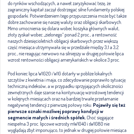
do rynków wschodzących, a nawet zaryzykować tezę, że
zagraniczny kapitał zaczął dostrzegać silne fundamenty polskiej
gospodarki. Potwierdzeniem tego przypuszczenia może być także
dobre zachowanie się naszej waluty oraz obligacji skarbowych.
Mimo umocnienia się dolara wobec koszyka głównych walut,
złoty zyskał wobec „zielonego” ponad 2 proc., a rentowność
naszych dziesięcioletnich obligacji skarbowych przez większą
część miesiąca utrzymywała się w przedziale między 3,1 a 3,2
proc., nie reagując nerwowo na silniejszy w drugiej połowie lipca
wzrost rentowności obligacji amerykańskich w okolice 3 proc.
Pod koniec lipca WIG20 i WIG dotarły w pobliże lokalnych
szczytów z kwietnia i maja, co zdecydowanie poprawiło sytuację
techniczną indeksów, a w przypadku sprzyjających okoliczności
zewnętrznych daje szanse na kontynuację wzrostowej tendencji
w kolejnych miesiącach oraz na bardziej trwałe przełamanie
negatywnej tendencji z pierwszej połowy roku.
Pojawiły się też
pierwsze oznaki możliwej poprawy kondycji w
segmencie małych i średnich spółek.
Choć sięgające
niespełna 3 proc. lipcowe wzrosty mWIG40 i sWIG80 nie
wyglądają zbyt imponująco, to jednak w drugiej połowie miesiąca