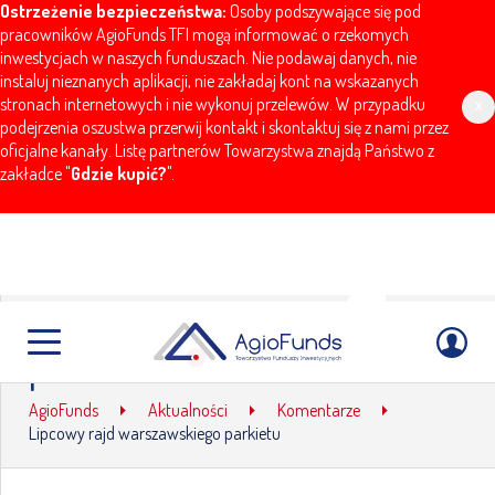
Ostrzeżenie bezpieczeństwa:
Osoby podszywające się pod
pracowników AgioFunds TFI mogą informować o rzekomych
inwestycjach w naszych funduszach. Nie podawaj danych, nie
instaluj nieznanych aplikacji, nie zakładaj kont na wskazanych
stronach internetowych i nie wykonuj przelewów. W przypadku
x
podejrzenia oszustwa przerwij kontakt i skontaktuj się z nami przez
oficjalne kanały. Listę partnerów Towarzystwa znajdą Państwo z
zakładce "
Gdzie kupić?
".
Lipcowy rajd warszawskiego
parkietu
AgioFunds
Aktualności
Komentarze
Lipcowy rajd warszawskiego parkietu