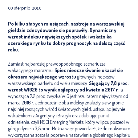
03 sierpnia 2018
Po kilku słabych miesiącach, nastroje na warszawskiej
giełdzie zdecydowanie się poprawiły. Dynamiczny
wzrost indeksu największych spółek i wskaźnika
szerokiego rynku to dobry prognostyk na dalszą część
roku.
Zamiast najbardziej prawdopodobnego scenariusza
wakacyjnego marazmu,
lipiec nieoczekiwanie okazał się
okresem największego wzrostu
głównych indeksów
warszawskiego parkietu od wielu miesięcy.
Sięgający 7,8 proc.
wzrost WIG20 to wynik najlepszy od kwietnia 2017 r
., a
wynosząca 7,2 proc. zwyżka WIG jest rezultatem najwyższym od
marca 2016 r. Jednocześnie oba indeksy znalazły się w gronie
najsilniej rosnących wśród światowych giełd, ustępując jedynie
wskaźnikom z Argentyny i Brazylii oraz dublując punkt
odniesienia, czyli MSCI Emerging Markets, który w lipcu poszedł w
górę jedynie o 3,5 proc. Można więc powiedzieć, że do maksimum
wykorzystana została poprawa nastawienia globalnego kapitału