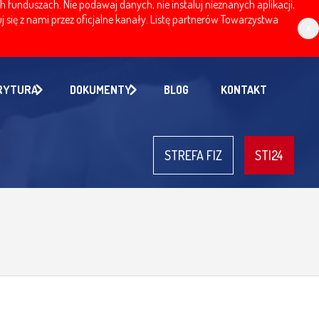
nduszach. Nie podawaj danych, nie instaluj nieznanych aplikacji,
 się z nami przez oficjalne kanały. Listę partnerów Towarzystwa
x
RYTURA
DOKUMENTY
BLOG
KONTAKT
STREFA FIZ
STI24