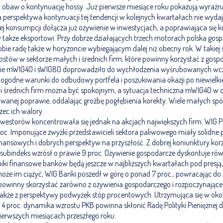
obaw o kontynuację hossy. Już pierwsze miesiące roku pokazują wyraźn
 a perspektywa kontynuacji tej tendencji w kolejnych kwartałach nie wydaj
j konsumpcji dołącza już ożywienie w inwestycjach, a poprawiająca się 
y także eksportowi. Przy dobrze działających trzech motorach polska go
bie radę także w horyzoncie wybiegającym dalej niż obecny rok. W takiej
ostów w sektorze małych i średnich firm, które powinny korzystać z gosp
enie mWIG40 i sWIG80 doprowadziło do wychłodzenia wyśrubowanych wc
ogodne warunki do odbudowy portfela i poszukiwania okazji po niewielkiej
i średnich firm można być spokojnym, a sytuacja techniczna mWIG40 w o
wanej poprawie, oddalając groźbę pogłębienia korekty. Wiele małych spół
zec ich walory.
westorów koncentrowała się jednak na akcjach największych firm. WIG Pa
roc. Imponujące zwyżki przedstawicieli sektora paliwowego miały solidne
ansowych i dobrych perspektyw na przyszłość. Z dobrej koniunktury korz
subindeks wzrósł o prawie 9 proc. Ożywienie gospodarcze dyskontuje rów
iki finansowe banków będą jeszcze w najbliższych kwartałach pod presją
że im ciążyć, WIG Banki poszedł w górę o ponad 7 proc., powracając do 
 powinny skorzystać zarówno z ożywienia gospodarczego i rozpoczynając
także z perspektywy podwyżek stóp procentowych. Utrzymująca się w okoli
do 4 proc. dynamika wzrostu PKB powinna skłonić Radę Polityki Pieniężnej
ierwszych miesiącach przeszłego roku.