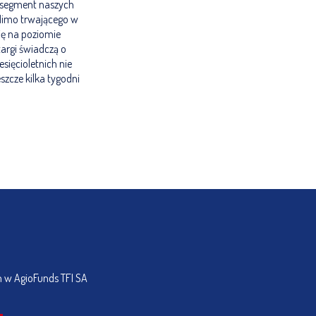
e segment naszych
 Mimo trwającego w
się na poziomie
targi świadczą o
ięcioletnich nie
szcze kilka tygodni
h w AgioFunds TFI SA