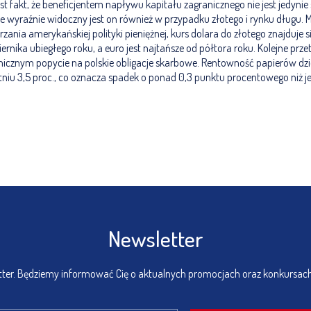
st fakt, że beneficjentem napływu kapitału zagranicznego nie jest jedyni
le wyraźnie widoczny jest on również w przypadku złotego i rynku długu.
rzania amerykańskiej polityki pieniężnej, kurs dolara do złotego znajduje 
ernika ubiegłego roku, a euro jest najtańsze od półtora roku. Kolejne prze
icznym popycie na polskie obligacje skarbowe. Rentowność papierów dzies
niu 3,5 proc., co oznacza spadek o ponad 0,3 punktu procentowego niż je
Newsletter
etter. Będziemy informować Cię o aktualnych promocjach oraz konkursac