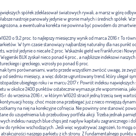
ajwiększych spółek zdeklasował światowych rywali, a marsz w górę odbyw
słabsze nastroje panowały jedynie w gronie małych i średnich spółek. W
ezagrożona, a ewentualna korekta nie powinna być powodem do zmartwien
G20 o 9,2 proc. to najlepszy miesięczny wynik od marca 2016 r. To równi
kietów. W tym czasie stanowiący najbardziej naturalny dla nas punkt od
s, wzrósł jedynie o niecałe 2 proc. Wskaźniki giełd we Frankfurcie i Now
. Węgierski BUX zyskał nieco ponad 4 proc., a najbliższe indeksowi naszyc
tureckiego i greckiego, wzrosły po ponad 6 proc.
jednak tymi porównaniami, warto przede wszystkim zwrócić uwagę, że zwyż
y od siedmiu miesięcy, a więc dobrze ugruntowany trend, który ulegał s
istopadzie ubiegłego roku i w marcu 2017 r. Powrót indeksu największych
etu w okolice 2400 punktów ostatecznie wymazuje złe wspomnienia, jakie 
 r. do września 2016 r., w którym WIG20 stracił jedną trzecią swej warto
 kontynuacji hossy, choć może ona przebiegać już z nieco mniejszą dynami
tkamy na niej na korekcyjne cofnięcia. Nie powinny one stanowić powo
tane do uzupełnienia lub przebudowy portfela akcji. Trzeba jednak pamięta
wych indeksu naszych blue chips jest napływ kapitału zagranicznego i do
ów do rynków wschodzących. Jeśli więc wypatrywać zagrożeń, to mogą on
 atrakcyjności naszego parkietu z ich strony. Z fundamentalnego punktu 