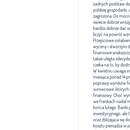
żadnych podstaw do 
polskiej gospodarki,
zagrożona. Do mocne
świecie dobrze wróż
bardzo dobrze dać so
liczyć na powrót wzr
Przejściowe osłabi
wyceny i stworzyło d
finansowe większośc
także uległa zdecydo
czeka na to, by dostr
W kwietniu uwaga in
miesiąca ponad 14 p
poprawy wyników fin
surowcowe, których 
finansowy. Choć wyn
we frankach nadal mo
końca lutego. Banki
inwestycyjnego, ale 
oraz zbliżająca się 
kosztu pieniądza w p