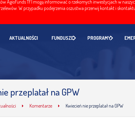
w AgioFunds TFI mogą informować o rzekomych inwestycjach w naszych fu
zelewów. W przypadku podejrzenia oszustwa przerwij kontakt i skontaktuj
AKTUALNOŚCI
FUNDUSZE
PROGRAMY
EME
nie przeplatał na GPW
tualności
Komentarze
Kwiecień nie przeplatał na GPW