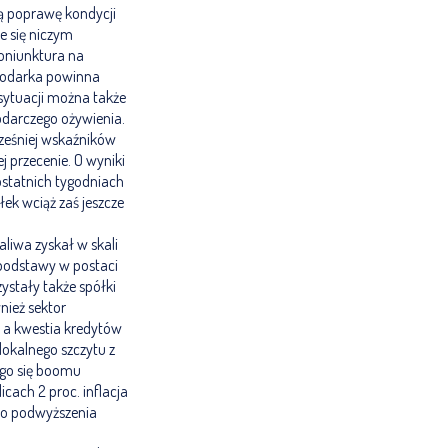
ą poprawę kondycji
e się niczym
koniunktura na
spodarka powinna
 sytuacji można także
odarczego ożywienia.
ześniej wskaźników
 przecenie. O wyniki
statnich tygodniach
ek wciąż zaś jeszcze
liwa zyskał w skali
 podstawy w postaci
ystały także spółki
nież sektor
, a kwestia kredytów
lokalnego szczytu z
ego się boomu
cach 2 proc. inflacja
 do podwyższenia