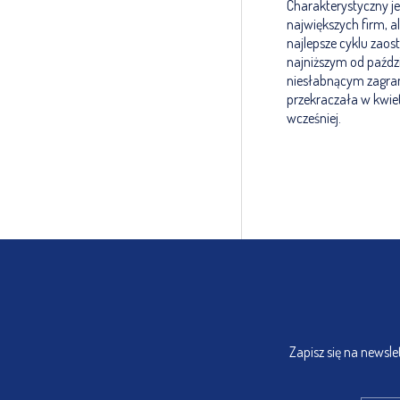
Charakterystyczny je
największych firm, a
najlepsze cyklu zaost
najniższym od paździ
niesłabnącym zagran
przekraczała w kwiet
wcześniej.
Zapisz się na newsl