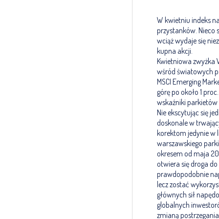
W kwietniu indeks n
przystanków. Nieco 
wciąż wydaje się ni
kupna akcji.
Kwietniowa zwyżka WI
wśród światowych par
MSCI Emerging Market
górę po około 1 proc
wskaźniki parkietów 
Nie ekscytując się 
doskonale w trwając
korektom jedynie w l
warszawskiego parki
okresem od maja 2015
otwiera się droga do
prawdopodobnie napo
lecz zostać wykorzys
głównych sił napędo
globalnych inwestor
zmianą postrzegania