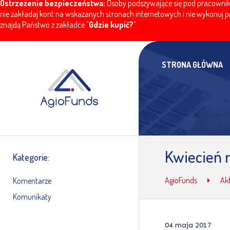
Ostrzeżenie bezpieczeństwa:
Osoby podszywające się pod pracownikó
nie zakładaj kont na wskazanych stronach internetowych i nie wykonuj pr
znajdą Państwo z zakładce "
Gdzie kupić?
".
STRONA GŁÓWNA
Kwiecień 
Kategorie:
AgioFunds
Ak
Komentarze
Komunikaty
04 maja 2017