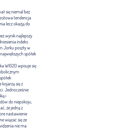
ał się niemal bez
zrostowa tendencja
ia lecz okazją do
eż wynik najlepszy
niesienia indeks
ym Jorku poszły w
h największych spółek
ka WIG20 wpisuje się
ymbolicznym
 spółek
kojarzą się z
ści. Jednocześnie
ką i
dów do niepokoju,
ć, że jedną z
bre nastawienie
e wiązać się ze
widzenia nie ma