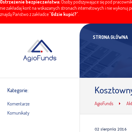
Ostrzeżenie bezpieczeństwa:
Osoby podszywające się pod pracownikó
nie zakładaj kont na wskazanych stronach internetowych i nie wykonuj pr
znajdą Państwo z zakładce "
Gdzie kupić?
".
STRONA GŁÓWNA
Kosztowny
Kategorie:
AgioFunds
Ak
Komentarze
Komunikaty
02 sierpnia 2016