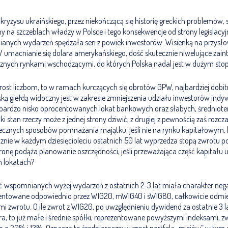
ryzysu ukraińskiego, przez niekończącą się historię greckich problemów,
y na szczeblach władzy w Polsce i tego konsekwencje od strony legislacy
anych wydarzeń spędzała sen z powiek inwestorów. Wisienką na przysł
W umacnianie się dolara amerykańskiego, dość skutecznie niwelujące zai
znych rynkami wschodzącymi, do których Polska nadal jest w dużym stop
wprost liczbom, to w ramach kurczących się obrotów GPW, najbardziej dobi
ką giełdą widoczny jest w zakresie zmniejszenia udziału inwestorów ind
 bardzo nisko oprocentowanych lokat bankowych oraz słabych, średnio
aki stan rzeczy może z jednej strony dziwić, z drugiej z pewnością zaś rozcz
cznych sposobów pomnażania majątku, jeśli nie na rynku kapitałowym, 
znie w każdym dziesięcioleciu ostatnich 50 lat wyprzedza stopą zwrotu p
ronę podąża planowanie oszczędności, jeśli przeważająca część kapitału
 lokatach?
 wspomnianych wyżej wydarzeń z ostatnich 2-3 lat miała charakter neg
zentowane odpowiednio przez WIG20, mWIG40 i sWIG80, całkowicie odmi
i zwrotu. O ile zwrot z WIG20, po uwzględnieniu dywidend za ostatnie 3 l
era, to już małe i średnie spółki, reprezentowane powyższymi indeksami, z