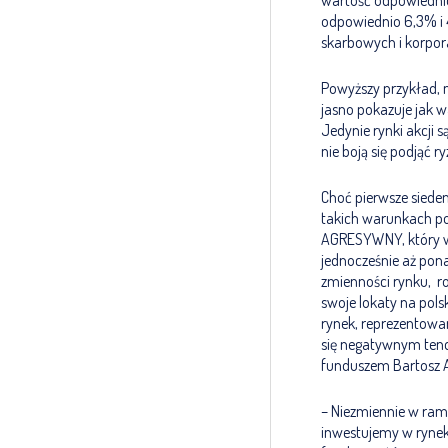
wartość odpowiednio
odpowiednio 6,3% i 4
skarbowych i korpor
Powyższy przykład, 
jasno pokazuje jak 
Jedynie rynki akcji 
nie boją się podjąć 
Choć pierwsze siedem 
takich warunkach pot
AGRESYWNY, który w 
jednocześnie aż pona
zmienności rynku, r
swoje lokaty na pols
rynek, reprezentowa
się negatywnym tende
funduszem Bartosz A
– Niezmiennie w ram
inwestujemy w rynek,