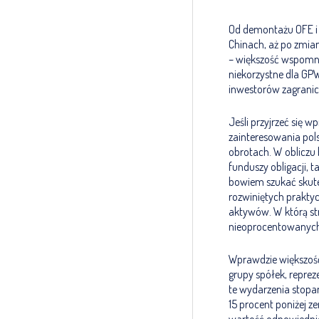
Od demontażu OFE i k
Chinach, aż po zmian
– większość wspomni
niekorzystne dla GP
inwestorów zagranic
Jeśli przyjrzeć się 
zainteresowania pols
obrotach. W obliczu
funduszy obligacji, t
bowiem szukać skute
rozwiniętych praktyc
aktywów. W którą st
nieoprocentowanych
Wprawdzie większość
grupy spółek, repre
te wydarzenia stopam
15 procent poniżej z