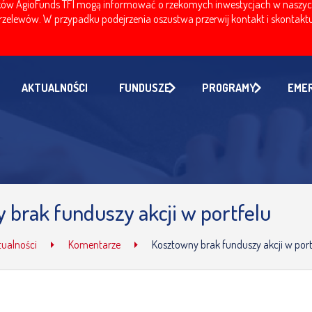
w AgioFunds TFI mogą informować o rzekomych inwestycjach w naszych fu
zelewów. W przypadku podejrzenia oszustwa przerwij kontakt i skontaktuj
AKTUALNOŚCI
FUNDUSZE
PROGRAMY
EME
 brak funduszy akcji w portfelu
tualności
Komentarze
Kosztowny brak funduszy akcji w port