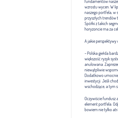
fundamentów naszego
wzrostu wycen. W lip
naszego portfela, w 
przyszłych trendów 
Spółki z takich seg
horyzoncie ma za cel
A jakie perspektywy d
– Polska giełda bard
większość ryzyk sys
anulowana. Zaprezen
niewątpliwie wspomo
Dodatkowo umocnieni
inwestycji. Jeśli ch
wschodzące, a tym s
Oczywiście fundusz a
element portfela. O
bowiem nie tylko atr