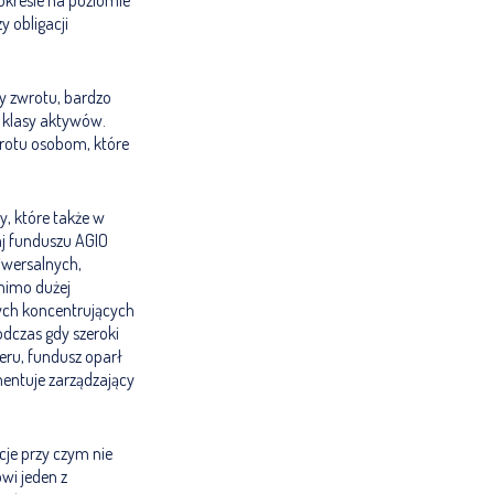
okresie na poziomie
 obligacji
y zwrotu, bardzo
r klasy aktywów.
wrotu osobom, które
y, które także w
aj funduszu AGIO
iwersalnych,
omimo dużej
nych koncentrujących
odczas gdy szeroki
eru, fundusz oparł
mentuje zarządzający
je przy czym nie
wi jeden z