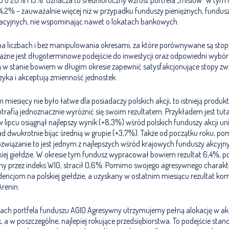
 o 20% i 13%. Oznacza to średnioroczny wzrost portfela „misiów” w tym 
,2% – zauważalnie więcej niż w przypadku funduszy pieniężnych, funduszy
acyjnych, nie wspominając nawet o lokatach bankowych.
na liczbach i bez manipulowania okresami, za które porównywane są stop
ważne jest długoterminowe podejście do inwestycji oraz odpowiedni wybó
są w stanie bowiem w długim okresie zapewnić satysfakcjonujące stopy z
ryzyka i akceptują zmienność jednostek.
miesięcy nie było łatwe dla posiadaczy polskich akcji, to istnieją produkt
rafią jednoznacznie wyróżnić się swoim rezultatem. Przykładem jest tut
lipcu osiągnął najlepszy wynik (+8,3%) wśród polskich funduszy akcji un
d dwukrotnie bijąc średnią w grupie (+3,7%). Także od początku roku, p
ozwiązanie to jest jednym z najlepszych wśród krajowych funduszy akcyj
kiej giełdzie. W okresie tym fundusz wypracował bowiem rezultat 6,4%, p
ny przez indeks WIG, stracił 0,6%. Pomimo swojego agresywnego charakt
ncjom na polskiej giełdzie, a uzyskany w ostatnim miesiącu rezultat ko
renin:
ach portfela funduszu AGIO Agresywny utrzymujemy pełną alokację w akc
 a w poszczególne, najlepiej rokujące przedsiębiorstwa. To podejście stano