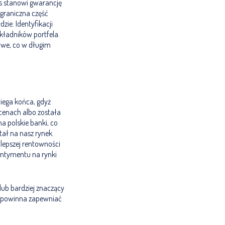
es stanowi gwarancję
agraniczna część
zie. Identyfikacji
kładników portfela.
owe, co w długim
biega końca, gdyż
cenach albo została
 polskie banki, co
ał na nasz rynek.
epszej rentowności
sentymentu na rynki
lub bardziej znaczący
, powinna zapewniać