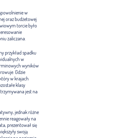
 spowolnienie w
jnej oraz budżetowej
owiowym torcie było
nteresowanie
niu zaliczana.
tny przykład spadku
ywidualnych w
terminowych wyników
arowuje. Gdzie
który w krajach
ozostałe klasy
 utrzymywana jest na
atywny, jednak różne
ennie reagowały na
ata, prezentował się
większyły swoją