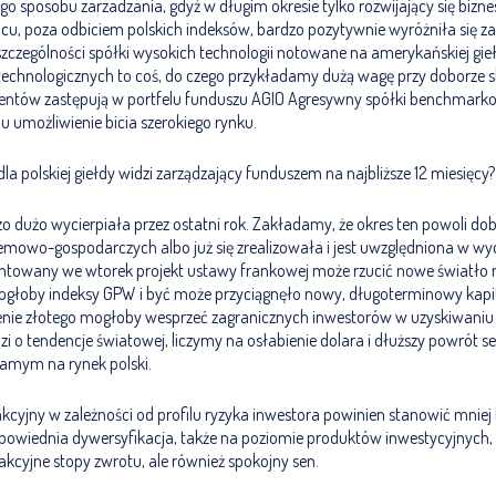
 sposobu zarzadzania, gdyż w długim okresie tylko rozwijający się bizn
cu, poza odbiciem polskich indeksów, bardzo pozytywnie wyróżniła się z
szczególności spółki wysokich technologii notowane na amerykańskiej giełd
technologicznych to coś, do czego przykładamy dużą wagę przy doborze s
mentów zastępują w portfelu funduszu AGIO Agresywny spółki benchmark
u umożliwienie bicia szerokiego rynku.
la polskiej giełdy widzi zarządzający funduszem na najbliższe 12 miesięcy?
zo dużo wycierpiała przez ostatni rok. Zakładamy, że okres ten powoli do
temowo-gospodarczych albo już się zrealizowała i jest uwzględniona w wy
towany we wtorek projekt ustawy frankowej może rzucić nowe światło na
głoby indeksy GPW i być może przyciągnęło nowy, długoterminowy kapit
e złotego mogłoby wesprzeć zagranicznych inwestorów w uzyskiwaniu l
odzi o tendencje światowej, liczymy na osłabienie dolara i dłuższy powrót 
amym na rynek polski.
kcyjny w zależności od profilu ryzyka inwestora powinien stanowić mniej 
dpowiednia dywersyfikacja, także na poziomie produktów inwestycyjnych
akcyjne stopy zwrotu, ale również spokojny sen.