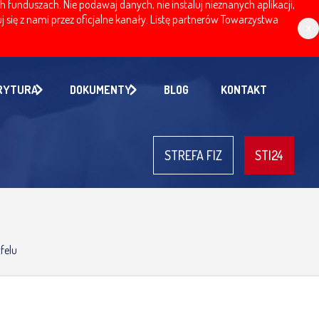
nduszach. Nie podawaj danych, nie instaluj nieznanych aplikacji,
 się z nami przez oficjalne kanały. Listę partnerów Towarzystwa
x
RYTURA
DOKUMENTY
BLOG
KONTAKT
STREFA FIZ
STI24
felu